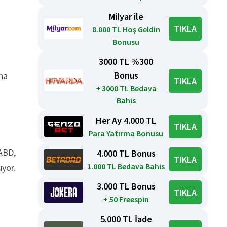
Milyar ile
TIKLA
8.000 TL Hoş Geldin
Bonusu
3000 TL %300
Bonus
ına
TIKLA
+ 3000 TL Bedava
Bahis
Her Ay 4.000 TL
TIKLA
Para Yatırma Bonusu
 ABD,
4.000 TL Bonus
TIKLA
1.000 TL Bedava Bahis
uyor.
3.000 TL Bonus
TIKLA
+ 50 Freespin
5.000 TL İade