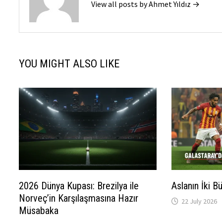
View all posts by Ahmet Yıldız →
YOU MIGHT ALSO LIKE
2026 Dünya Kupası: Brezilya ile
Aslanın İki 
Norveç’in Karşılaşmasına Hazır
22 July 2026
Müsabaka