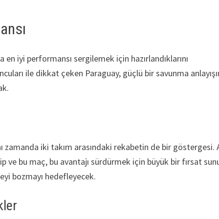
mansı
a en iyi performansı sergilemek için hazırlandıklarını
uncuları ile dikkat çeken Paraguay, güçlü bir savunma anlayış
ak.
ı zamanda iki takım arasındaki rekabetin de bir göstergesi.
ip ve bu maç, bu avantajı sürdürmek için büyük bir fırsat sun
geyi bozmayı hedefleyecek.
kler