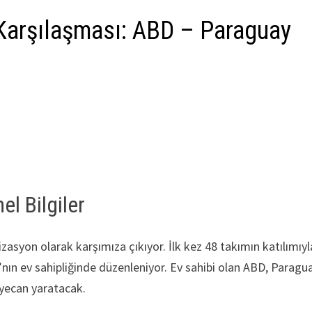
Karşılaşması: ABD – Paraguay
l Bilgiler
zasyon olarak karşımıza çıkıyor. İlk kez 48 takımın katılımıyl
ın ev sahipliğinde düzenleniyor. Ev sahibi olan ABD, Paragua
eyecan yaratacak.