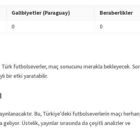
Galibiyetler (Paraguay)
Beraberlikler
0
0
i. Türk futbolseverler, maç sonucunu merakla bekleyecek. So
ı bir etki yaratabilir.
ı
yınlanacaktır. Bu, Türkiye’deki futbolseverlerin maçı herhan
eliyor. Üstelik, yayınlar sırasında da çeşitli analizler ve