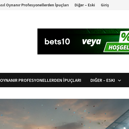
asıl Oynanır Profesyonellerden İpuçları
Diğer – Eski
Giriş
L OYNANIR PROFESYONELLERDEN İPUÇLARI
DIĞER – ESKI