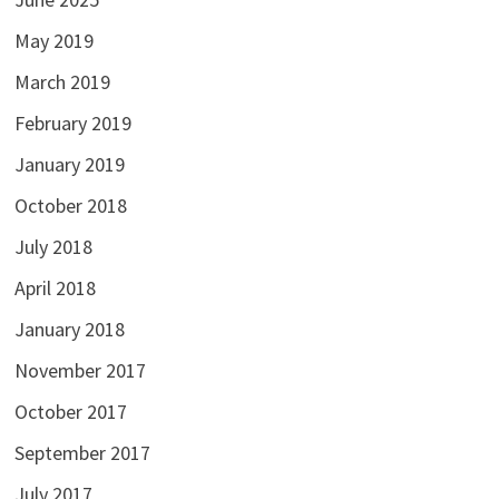
May 2019
March 2019
February 2019
January 2019
October 2018
July 2018
April 2018
January 2018
November 2017
October 2017
September 2017
July 2017