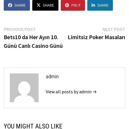
SHARE
SHARE
PIN IT
SHARE
Post
Previous
N
PREVIOUS POST
NEXT POST
post:
p
Bets10 da Her Ayın 10.
Limitsiz Poker Masaları
navigation
Günü Canlı Casino Günü
admin
View all posts by admin →
YOU MIGHT ALSO LIKE