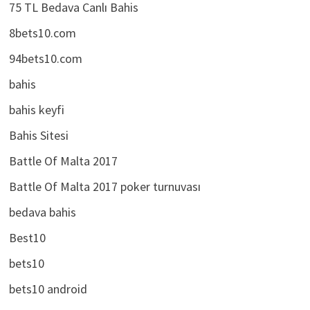
75 TL Bedava Canlı Bahis
8bets10.com
94bets10.com
bahis
bahis keyfi
Bahis Sitesi
Battle Of Malta 2017
Battle Of Malta 2017 poker turnuvası
bedava bahis
Best10
bets10
bets10 android