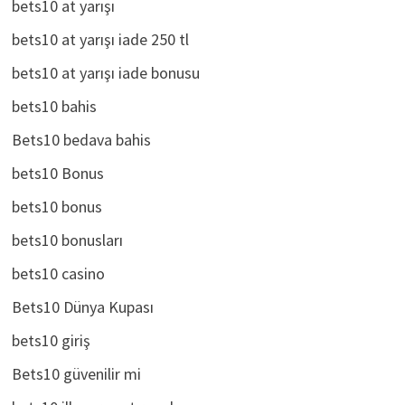
bets10 at yarışı
bets10 at yarışı iade 250 tl
bets10 at yarışı iade bonusu
bets10 bahis
Bets10 bedava bahis
bets10 Bonus
bets10 bonus
bets10 bonusları
bets10 casino
Bets10 Dünya Kupası
bets10 giriş
Bets10 güvenilir mi