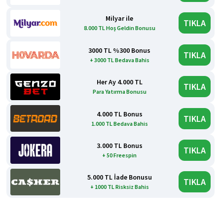
Milyar ile
TIKLA
8.000 TL Hoş Geldin Bonusu
3000 TL %300 Bonus
TIKLA
+ 3000 TL Bedava Bahis
Her Ay 4.000 TL
TIKLA
Para Yatırma Bonusu
4.000 TL Bonus
TIKLA
1.000 TL Bedava Bahis
3.000 TL Bonus
TIKLA
+ 50 Freespin
5.000 TL İade Bonusu
TIKLA
+ 1000 TL Risksiz Bahis