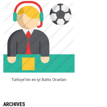
Türkiye'nin en iyi Bahis Oranları
ARCHIVES