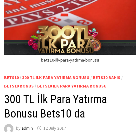
bets10-ilk-para-yatirma-bonusu
BETS10
/
300 TL ILK PARA YATIRMA BONUSU
/
BETS10 BAHIS
/
BETS10 BONUS
/
BETS10 ILK PARA YATIRMA BONUSU
300 TL İlk Para Yatırma
Bonusu Bets10 da
by
admin
12 July 2017