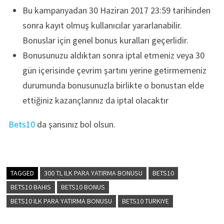
Bu kampanyadan 30 Haziran 2017 23:59 tarihinden
sonra kayıt olmuş kullanıcılar yararlanabilir.
Bonuslar için genel bonus kuralları geçerlidir.
Bonusunuzu aldıktan sonra iptal etmeniz veya 30
gün içerisinde çevrim şartını yerine getirmemeniz
durumunda bonusunuzla birlikte o bonustan elde
ettiğiniz kazançlarınız da iptal olacaktır
Bets10
da
şansınız bol olsun.
TAGGED
300 TL ILK PARA YATIRMA BONUSU
BETS10
BETS10 BAHIS
BETS10 BONUS
BETS10 ILK PARA YATIRMA BONUSU
BETS10 TURKIYE