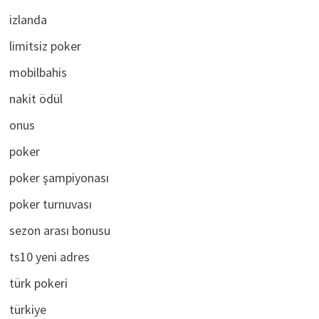
izlanda
limitsiz poker
mobilbahis
nakit ödül
onus
poker
poker şampiyonası
poker turnuvası
sezon arası bonusu
ts10 yeni adres
türk pokeri
türkiye