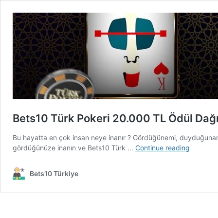
Bets10 Türk Pokeri 20.000 TL Ödül Dağı
Bu hayatta en çok insan neye inanır ? Gördüğünemi, duyduğunamı
Bets10
gördüğünüze inanın ve Bets10 Türk …
Continue reading
Türk
Pokeri
Bets10 Türkiye
20.000
TL
Ödül
Dağıtıyor