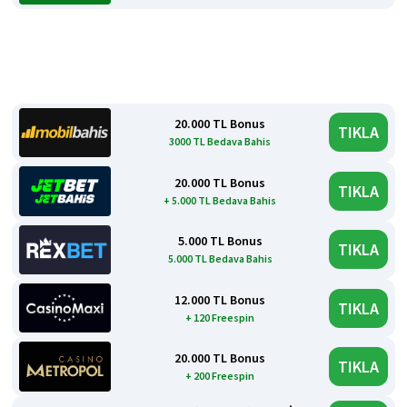
20.000 TL Bonus
TIKLA
3000 TL Bedava Bahis
20.000 TL Bonus
TIKLA
+ 5.000 TL Bedava Bahis
5.000 TL Bonus
TIKLA
5.000 TL Bedava Bahis
12.000 TL Bonus
TIKLA
+ 120 Freespin
20.000 TL Bonus
TIKLA
+ 200 Freespin