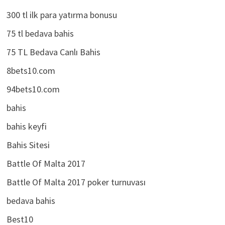
300 tl ilk para yatırma bonusu
75 tl bedava bahis
75 TL Bedava Canlı Bahis
8bets10.com
94bets10.com
bahis
bahis keyfi
Bahis Sitesi
Battle Of Malta 2017
Battle Of Malta 2017 poker turnuvası
bedava bahis
Best10