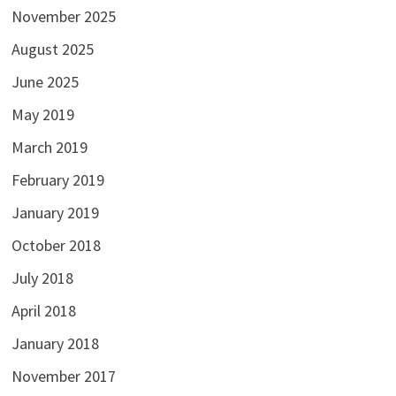
November 2025
August 2025
June 2025
May 2019
March 2019
February 2019
January 2019
October 2018
July 2018
April 2018
January 2018
November 2017