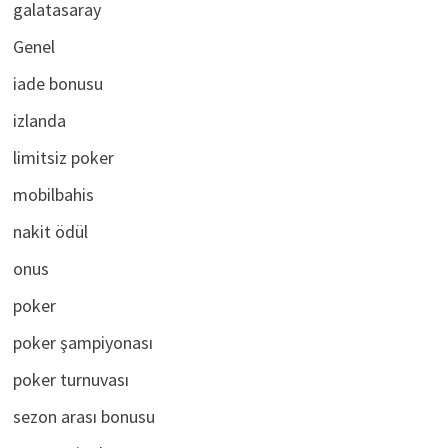
galatasaray
Genel
iade bonusu
izlanda
limitsiz poker
mobilbahis
nakit ödül
onus
poker
poker şampiyonası
poker turnuvası
sezon arası bonusu