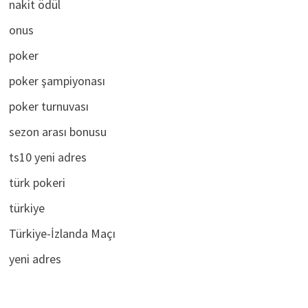
nakit ödül
onus
poker
poker şampiyonası
poker turnuvası
sezon arası bonusu
ts10 yeni adres
türk pokeri
türkiye
Türkiye-İzlanda Maçı
yeni adres