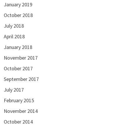
January 2019
October 2018
July 2018
April 2018
January 2018
November 2017
October 2017
September 2017
July 2017
February 2015
November 2014
October 2014