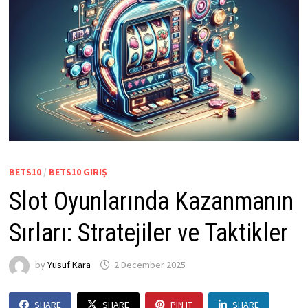
BETS10
/
BETS10 GIRIŞ
Slot Oyunlarında Kazanmanın
Sırları: Stratejiler ve Taktikler
by
Yusuf Kara
2 December 2025
SHARE
SHARE
PIN IT
SHARE