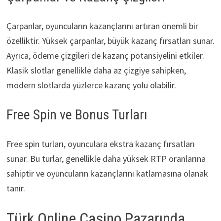
Çarpanlar, oyuncuların kazançlarını artıran önemli bir
özelliktir. Yüksek çarpanlar, büyük kazanç fırsatları sunar.
Ayrıca, ödeme çizgileri de kazanç potansiyelini etkiler.
Klasik slotlar genellikle daha az çizgiye sahipken,
modern slotlarda yüzlerce kazanç yolu olabilir.
Free Spin ve Bonus Turları
Free spin turları, oyunculara ekstra kazanç fırsatları
sunar. Bu turlar, genellikle daha yüksek RTP oranlarına
sahiptir ve oyuncuların kazançlarını katlamasına olanak
tanır.
Türk Online Casino Pazarında