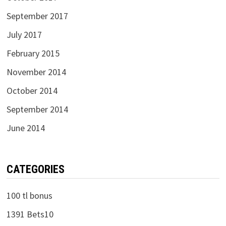
October 2017
September 2017
July 2017
February 2015
November 2014
October 2014
September 2014
June 2014
CATEGORIES
100 tl bonus
1391 Bets10