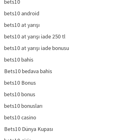
bets10
bets10 android
bets10 at yarışı
bets10 at yarışı iade 250 tl
bets10 at yarışı iade bonusu
bets10 bahis
Bets10 bedava bahis
bets10 Bonus
bets10 bonus
bets10 bonusları
bets10 casino
Bets10 Dünya Kupası