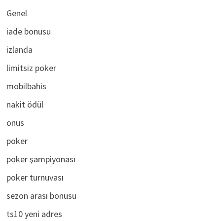
galatasaray
Genel
iade bonusu
izlanda
limitsiz poker
mobilbahis
nakit ödül
onus
poker
poker şampiyonası
poker turnuvası
sezon arası bonusu
ts10 yeni adres