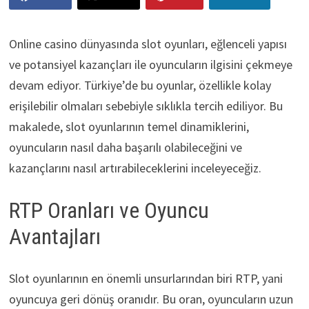
Online casino dünyasında slot oyunları, eğlenceli yapısı
ve potansiyel kazançları ile oyuncuların ilgisini çekmeye
devam ediyor. Türkiye’de bu oyunlar, özellikle kolay
erişilebilir olmaları sebebiyle sıklıkla tercih ediliyor. Bu
makalede, slot oyunlarının temel dinamiklerini,
oyuncuların nasıl daha başarılı olabileceğini ve
kazançlarını nasıl artırabileceklerini inceleyeceğiz.
RTP Oranları ve Oyuncu
Avantajları
Slot oyunlarının en önemli unsurlarından biri RTP, yani
oyuncuya geri dönüş oranıdır. Bu oran, oyuncuların uzun