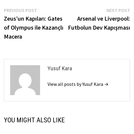
Post
Previous
N
PREVIOUS POST
NEXT POST
post:
p
Zeus’un Kapıları: Gates
Arsenal ve Liverpool:
navigation
of Olympus ile Kazançlı
Futbolun Dev Kapışması
Macera
Yusuf Kara
View all posts by Yusuf Kara →
YOU MIGHT ALSO LIKE