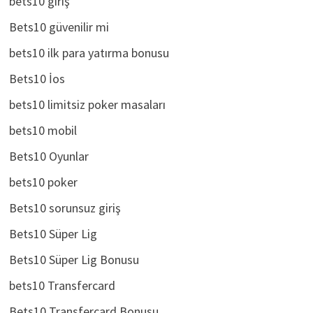
bets10 giriş
Bets10 güvenilir mi
bets10 ilk para yatırma bonusu
Bets10 İos
bets10 limitsiz poker masaları
bets10 mobil
Bets10 Oyunlar
bets10 poker
Bets10 sorunsuz giriş
Bets10 Süper Lig
Bets10 Süper Lig Bonusu
bets10 Transfercard