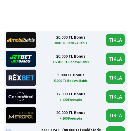
20.000 TL Bonus
TIKLA
3000 TL Bedava Bahis
20.000 TL Bonus
TIKLA
+ 5.000 TL Bedava Bahis
5.000 TL Bonus
TIKLA
5.000 TL Bedava Bahis
12.000 TL Bonus
TIKLA
+ 120 Freespin
20.000 TL Bonus
TIKLA
+ 200 Freespin
2.000 USDT (88.000TL) Nakit İade