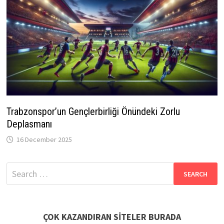
Trabzonspor’un Gençlerbirliği Önündeki Zorlu
Deplasmanı
16 December 2025
Search
for:
ÇOK KAZANDIRAN SİTELER BURADA