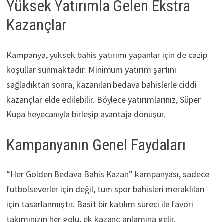
Yüksek Yatırımla Gelen Ekstra
Kazançlar
Kampanya, yüksek bahis yatırımı yapanlar için de cazip
koşullar sunmaktadır. Minimum yatırım şartını
sağladıktan sonra, kazanılan bedava bahislerle ciddi
kazançlar elde edilebilir. Böylece yatırımlarınız, Süper
Kupa heyecanıyla birleşip avantaja dönüşür.
Kampanyanın Genel Faydaları
“Her Golden Bedava Bahis Kazan” kampanyası, sadece
futbolseverler için değil, tüm spor bahisleri meraklıları
için tasarlanmıştır. Basit bir katılım süreci ile favori
takımınızın her golü, ek kazanç anlamına gelir.