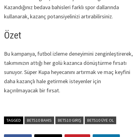
Kazandığınız bedava bahisleri farklı spor dallarında
kullanarak, kazanç potansiyelinizi artırabilirsiniz.
Özet
Bu kampanya, futbol izleme deneyimini zenginleştirerek,
takımınızın attığı her golü kazanca dönüştürme fırsatı
sunuyor. Süper Kupa heyecanını artırmak ve maç keyfini
daha kazançlı hale getirmek isteyenler için
kaçırılmayacak bir fırsat.
TAGGED
BETS10 BAHIS
BETS10 GIRIŞ
BETS10 ÜYE OL