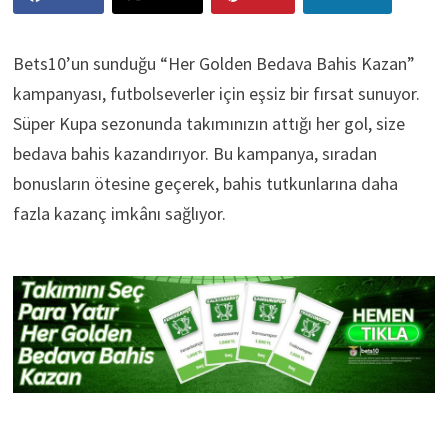
Bets10’un sunduğu “Her Golden Bedava Bahis Kazan”
kampanyası, futbolseverler için eşsiz bir fırsat sunuyor.
Süper Kupa sezonunda takımınızın attığı her gol, size
bedava bahis kazandırıyor. Bu kampanya, sıradan
bonusların ötesine geçerek, bahis tutkunlarına daha
fazla kazanç imkânı sağlıyor.