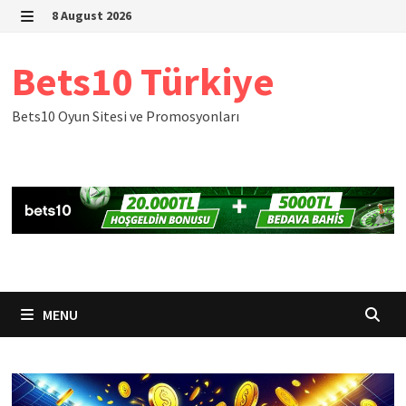
Skip
8 August 2026
to
MENU
content
Bets10 Türkiye
Bets10 Oyun Sitesi ve Promosyonları
MENU