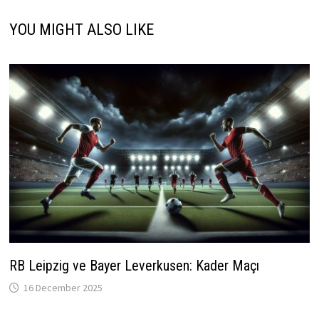
YOU MIGHT ALSO LIKE
RB Leipzig ve Bayer Leverkusen: Kader Maçı
16 December 2025