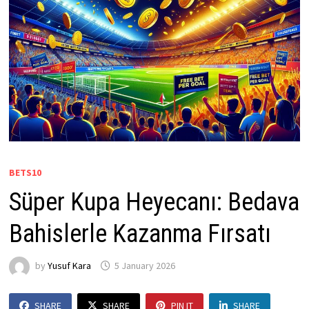
BETS10
Süper Kupa Heyecanı: Bedava
Bahislerle Kazanma Fırsatı
by
Yusuf Kara
5 January 2026
SHARE
SHARE
PIN IT
SHARE