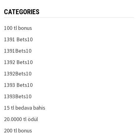
CATEGORIES
100 tl bonus
1391 Bets10
1391Bets10
1392 Bets10
1392Bets10
1393 Bets10
1393Bets10
15 tl bedava bahis
20.0000 tl ödül
200 tl bonus