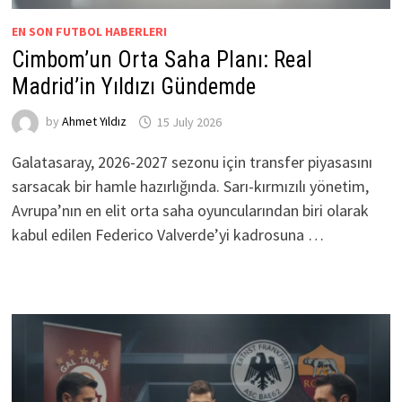
EN SON FUTBOL HABERLERI
Cimbom’un Orta Saha Planı: Real
Madrid’in Yıldızı Gündemde
by
Ahmet Yıldız
15 July 2026
Galatasaray, 2026-2027 sezonu için transfer piyasasını
sarsacak bir hamle hazırlığında. Sarı-kırmızılı yönetim,
Avrupa’nın en elit orta saha oyuncularından biri olarak
kabul edilen Federico Valverde’yi kadrosuna …