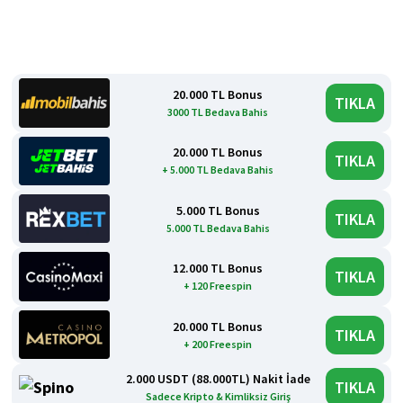
20.000 TL Bonus
TIKLA
3000 TL Bedava Bahis
20.000 TL Bonus
TIKLA
+ 5.000 TL Bedava Bahis
5.000 TL Bonus
TIKLA
5.000 TL Bedava Bahis
12.000 TL Bonus
TIKLA
+ 120 Freespin
20.000 TL Bonus
TIKLA
+ 200 Freespin
2.000 USDT (88.000TL) Nakit İade
TIKLA
Sadece Kripto & Kimliksiz Giriş