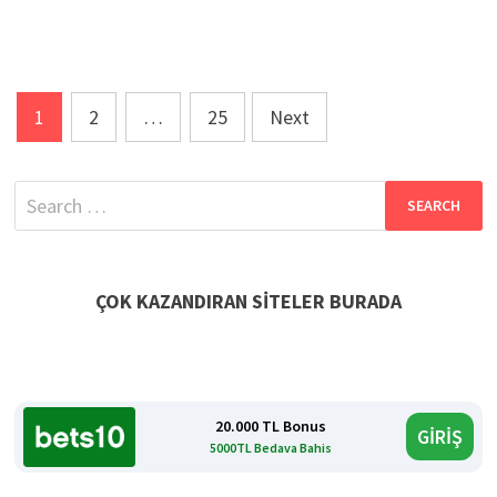
Posts
1
2
…
25
Next
pagination
Search
for:
ÇOK KAZANDIRAN SİTELER BURADA
20.000 TL Bonus
GİRİŞ
5000TL Bedava Bahis