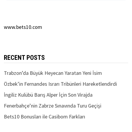
www.bets10.com
RECENT POSTS
Trabzon’da Büyük Heyecan Yaratan Yeni İsim
Özbek’in Fernandes Israrı Tribünleri Hareketlendirdi
İngiliz Kulübü Barış Alper İçin Son Virajda
Fenerbahçe’nin Zabrze Sınavında Turu Geçişi
Bets10 Bonusları ile Casibom Farkları