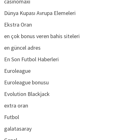
casinomaxi
Dünya Kupası Avrupa Elemeleri
Ekstra Oran
en çok bonus veren bahis siteleri
en güncel adres
En Son Futbol Haberleri
Euroleague
Euroleague bonusu
Evolution Blackjack
extra oran
Futbol
galatasaray