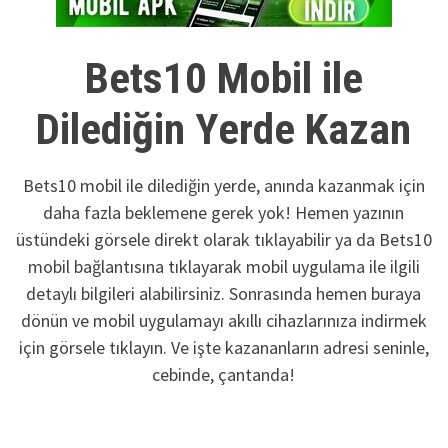
Bets10 Mobil ile
Dilediğin Yerde Kazan
Bets10 mobil ile dilediğin yerde, anında kazanmak için
daha fazla beklemene gerek yok! Hemen yazının
üstündeki görsele direkt olarak tıklayabilir ya da Bets10
mobil bağlantısına tıklayarak mobil uygulama ile ilgili
detaylı bilgileri alabilirsiniz. Sonrasında hemen buraya
dönün ve mobil uygulamayı akıllı cihazlarınıza indirmek
için görsele tıklayın. Ve işte kazananların adresi seninle,
cebinde, çantanda!