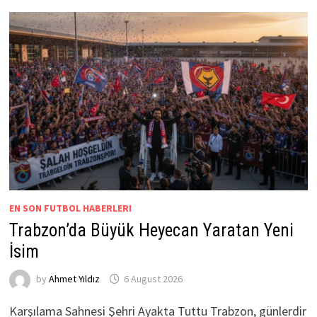
EN SON FUTBOL HABERLERI
Trabzon’da Büyük Heyecan Yaratan Yeni
İsim
by
Ahmet Yıldız
6 August 2026
Karşılama Sahnesi Şehri Ayakta Tuttu Trabzon, günlerdir