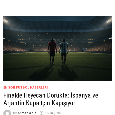
EN SON FUTBOL HABERLERI
Finalde Heyecan Dorukta: İspanya ve
Arjantin Kupa İçin Kapışıyor
by
Ahmet Yıldız
16 July 2026