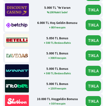
5.000 TL 'Ye Varan
TIKLA
%100 Nakit İade!
6.000 TL Hoş Geldin Bonusu
TIKLA
+ 80 Freespin
5.050 TL Bonus
TIKLA
+ 500 TL Bedava Bahis
5.000 TL Bonus
TIKLA
+ 300 Freespin
5.000 TL Bonus
TIKLA
+ 500 TL Bedava Bahis
5.000 TL Bonus
TIKLA
+ 150 Freespin
10.000 TL Hoşgeldin Bonusu
TIKLA
+ 50 Freespin