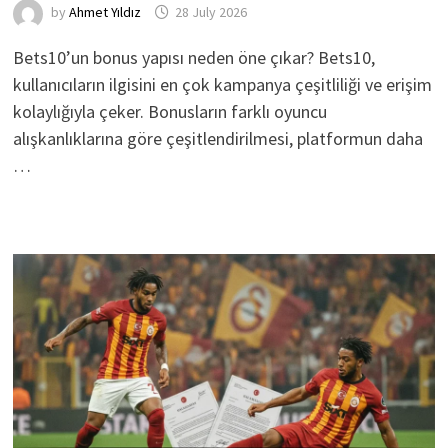
by
Ahmet Yıldız
28 July 2026
Bets10’un bonus yapısı neden öne çıkar? Bets10,
kullanıcıların ilgisini en çok kampanya çeşitliliği ve erişim
kolaylığıyla çeker. Bonusların farklı oyuncu
alışkanlıklarına göre çeşitlendirilmesi, platformun daha
…