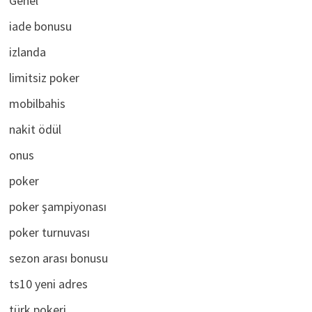
Genel
iade bonusu
izlanda
limitsiz poker
mobilbahis
nakit ödül
onus
poker
poker şampiyonası
poker turnuvası
sezon arası bonusu
ts10 yeni adres