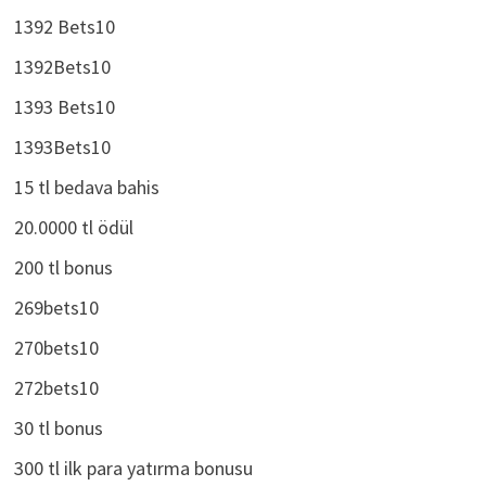
1391Bets10
1392 Bets10
1392Bets10
1393 Bets10
1393Bets10
15 tl bedava bahis
20.0000 tl ödül
200 tl bonus
269bets10
270bets10
272bets10
30 tl bonus
300 tl ilk para yatırma bonusu