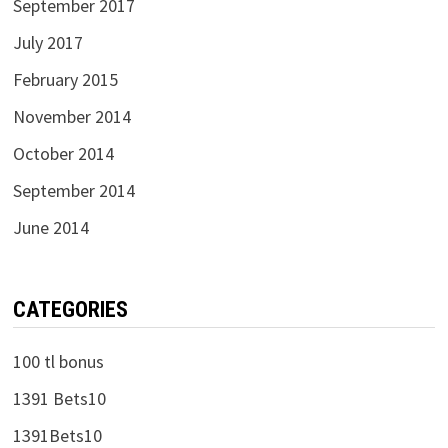
September 2017
July 2017
February 2015
November 2014
October 2014
September 2014
June 2014
CATEGORIES
100 tl bonus
1391 Bets10