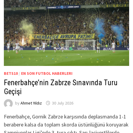
BETS10
/
EN SON FUTBOL HABERLERI
Fenerbahçe’nin Zabrze Sınavında Turu
Geçişi
by
Ahmet Yıldız
30 July 2026
Fenerbahçe, Gornik Zabrze karşısında deplasmanda 1-1
berabere kalsa da toplam skorda üstünlüğünü koruyarak
Şampiyonlar Ligi’nde 3. tura çıktı. Sarı-lacivertlilerde