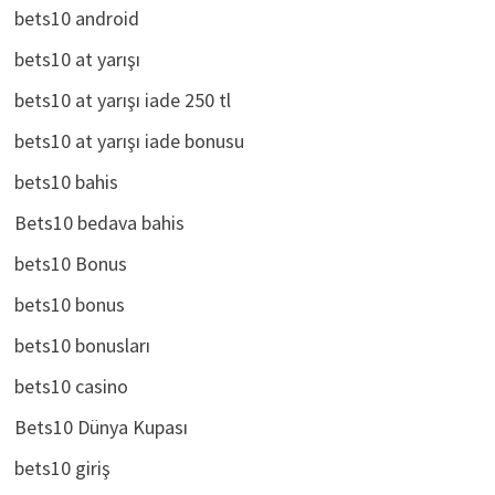
bets10 android
bets10 at yarışı
bets10 at yarışı iade 250 tl
bets10 at yarışı iade bonusu
bets10 bahis
Bets10 bedava bahis
bets10 Bonus
bets10 bonus
bets10 bonusları
bets10 casino
Bets10 Dünya Kupası
bets10 giriş