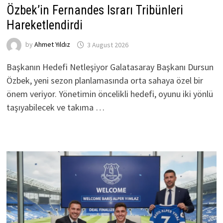
Özbek’in Fernandes Israrı Tribünleri
Hareketlendirdi
by
Ahmet Yıldız
3 August 2026
Başkanın Hedefi Netleşiyor Galatasaray Başkanı Dursun
Özbek, yeni sezon planlamasında orta sahaya özel bir
önem veriyor. Yönetimin öncelikli hedefi, oyunu iki yönlü
taşıyabilecek ve takıma …