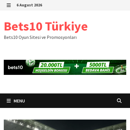
Skip
6 August 2026
to
MENU
content
Bets10 Türkiye
Bets10 Oyun Sitesi ve Promosyonları
MENU