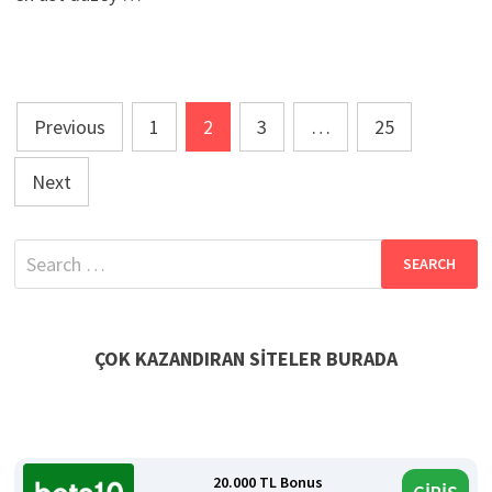
Posts
Previous
1
2
3
…
25
pagination
Next
Search
for:
ÇOK KAZANDIRAN SİTELER BURADA
20.000 TL Bonus