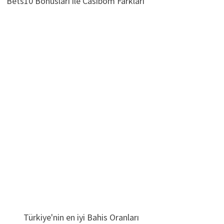
Bets10 Bonusları ile Casibom Farkları