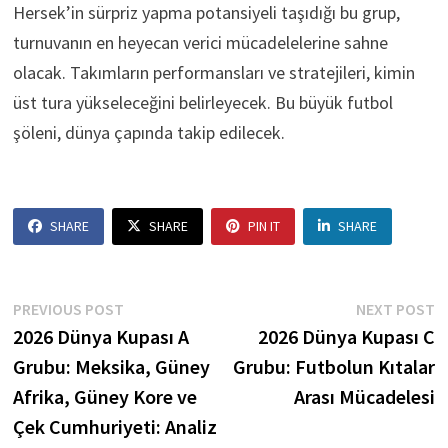
Hersek’in sürpriz yapma potansiyeli taşıdığı bu grup,
turnuvanın en heyecan verici mücadelelerine sahne
olacak. Takımların performansları ve stratejileri, kimin
üst tura yükseleceğini belirleyecek. Bu büyük futbol
şöleni, dünya çapında takip edilecek.
SHARE
SHARE
PIN IT
SHARE
Post
Previous
N
PREVIOUS POST
NEXT POST
post:
p
2026 Dünya Kupası A
2026 Dünya Kupası C
navigation
Grubu: Meksika, Güney
Grubu: Futbolun Kıtalar
Afrika, Güney Kore ve
Arası Mücadelesi
Çek Cumhuriyeti: Analiz