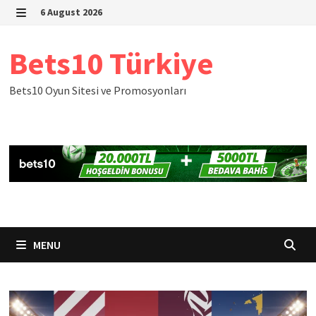
Skip
6 August 2026
to
MENU
content
Bets10 Türkiye
Bets10 Oyun Sitesi ve Promosyonları
MENU