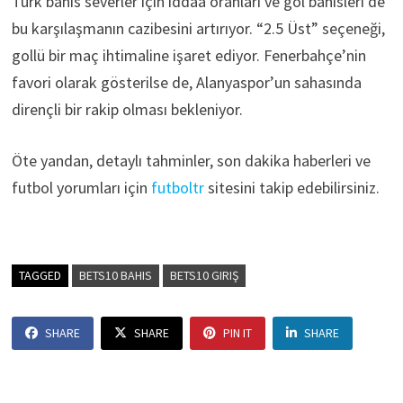
Türk bahis severler için iddaa oranları ve gol bahisleri de
bu karşılaşmanın cazibesini artırıyor. “2.5 Üst” seçeneği,
gollü bir maç ihtimaline işaret ediyor. Fenerbahçe’nin
favori olarak gösterilse de, Alanyaspor’un sahasında
dirençli bir rakip olması bekleniyor.
Öte yandan, detaylı tahminler, son dakika haberleri ve
futbol yorumları için
futboltr
sitesini takip edebilirsiniz.
TAGGED
BETS10 BAHIS
BETS10 GIRIŞ
SHARE
SHARE
PIN IT
SHARE