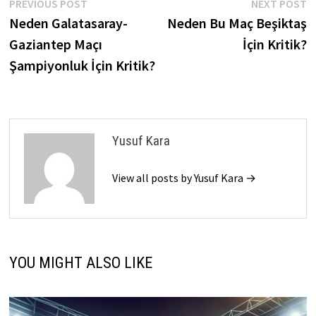
Post
Previous
N
PREVIOUS POST
NEXT POST
post:
p
Neden Galatasaray-
Neden Bu Maç Beşiktaş
navigation
Gaziantep Maçı
İçin Kritik?
Şampiyonluk İçin Kritik?
Yusuf Kara
View all posts by Yusuf Kara →
YOU MIGHT ALSO LIKE