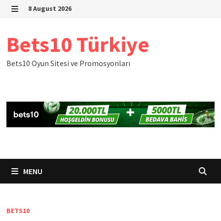
Skip
8 August 2026
to
MENU
content
Bets10 Türkiye
Bets10 Oyun Sitesi ve Promosyonları
MENU
BETS10