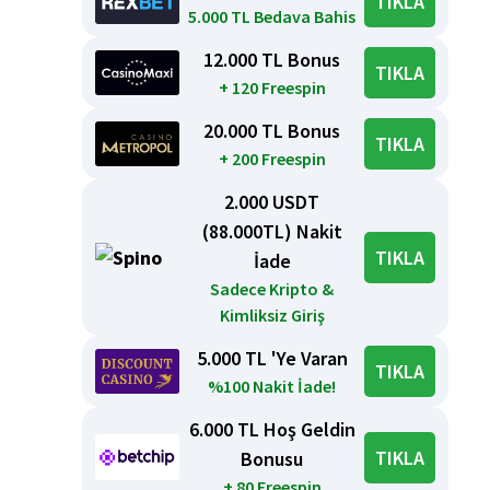
TIKLA
5.000 TL Bedava Bahis
12.000 TL Bonus
TIKLA
+ 120 Freespin
20.000 TL Bonus
TIKLA
+ 200 Freespin
2.000 USDT
(88.000TL) Nakit
TIKLA
İade
Sadece Kripto &
Kimliksiz Giriş
5.000 TL 'Ye Varan
TIKLA
%100 Nakit İade!
6.000 TL Hoş Geldin
TIKLA
Bonusu
+ 80 Freespin