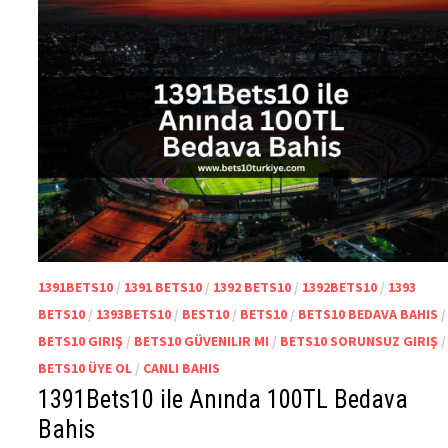
1391BETS10
/
1391 BETS10
/
1392 BETS10
/
1392BETS10
/
1393
BETS10
/
1393BETS10
/
BEST10
/
BETS10
/
BETS10 BEDAVA BAHIS
/
BETS10 GIRIŞ
/
BETS10 GÜVENILIR MI
/
BETS10 SORUNSUZ GIRIŞ
/
BETS10 ÜYE OL
/
CANLI BAHIS
1391Bets10 ile Anında 100TL Bedava
Bahis