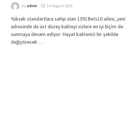
by
admin
14 August 2025
Yüksek standartlara sahip olan 1391Bets10 ailesi, yeni
adresinde de üst düzey kaliteyi sizlere en iyi biçim de
sunmaya devam ediyor. Hayat kalitenizi bir şekilde
değiştirecek …