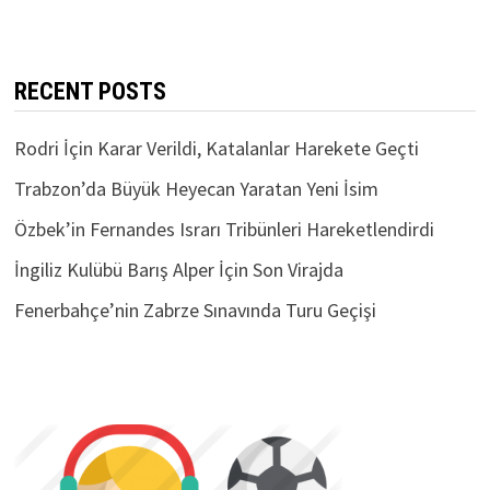
RECENT POSTS
Rodri İçin Karar Verildi, Katalanlar Harekete Geçti
Trabzon’da Büyük Heyecan Yaratan Yeni İsim
Özbek’in Fernandes Israrı Tribünleri Hareketlendirdi
İngiliz Kulübü Barış Alper İçin Son Virajda
Fenerbahçe’nin Zabrze Sınavında Turu Geçişi