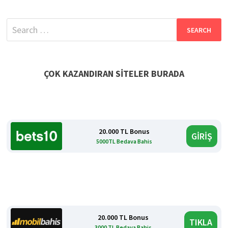
Search
for:
ÇOK KAZANDIRAN SİTELER BURADA
20.000 TL Bonus
GİRİŞ
5000TL Bedava Bahis
20.000 TL Bonus
TIKLA
3000 TL Bedava Bahis