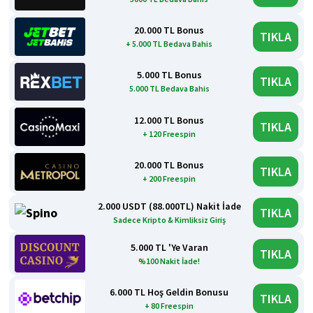
20.000 TL Bonus
TIKLA
+ 5.000 TL Bedava Bahis
5.000 TL Bonus
TIKLA
5.000 TL Bedava Bahis
12.000 TL Bonus
TIKLA
+ 120 Freespin
20.000 TL Bonus
TIKLA
+ 200 Freespin
2.000 USDT (88.000TL) Nakit İade
TIKLA
Sadece Kripto & Kimliksiz Giriş
5.000 TL 'Ye Varan
TIKLA
%100 Nakit İade!
6.000 TL Hoş Geldin Bonusu
TIKLA
+ 80 Freespin