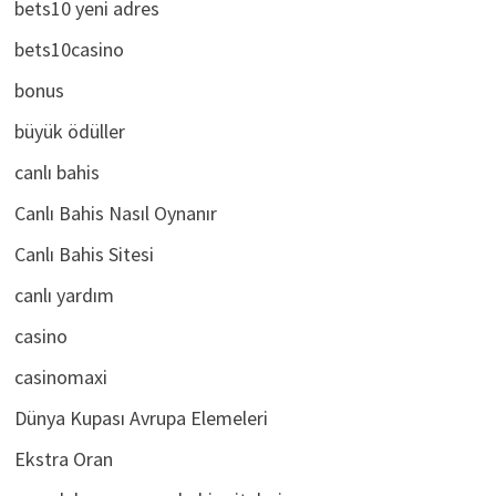
bets10 yeni adres
bets10casino
bonus
büyük ödüller
canlı bahis
Canlı Bahis Nasıl Oynanır
Canlı Bahis Sitesi
canlı yardım
casino
casinomaxi
Dünya Kupası Avrupa Elemeleri
Ekstra Oran