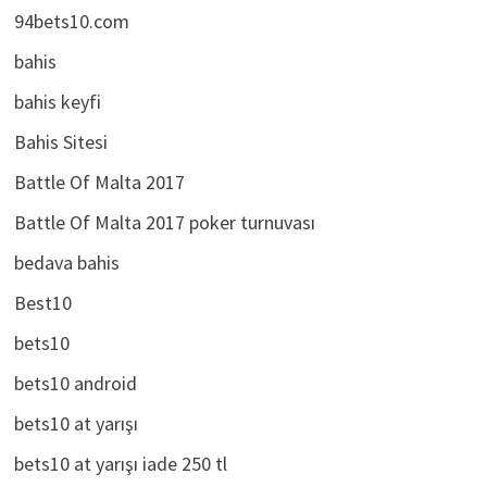
94bets10.com
bahis
bahis keyfi
Bahis Sitesi
Battle Of Malta 2017
Battle Of Malta 2017 poker turnuvası
bedava bahis
Best10
bets10
bets10 android
bets10 at yarışı
bets10 at yarışı iade 250 tl