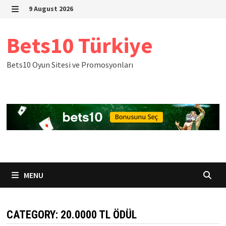
Skip
9 August 2026
to
MENU
content
Bets10 Türkiye
Bets10 Oyun Sitesi ve Promosyonları
MENU
CATEGORY:
20.0000 TL ÖDÜL