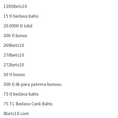
1393Bets10
15 tl bedava bahis
20.0000 tl ödül
200 tl bonus
269bets10
270bets10
272bets10
30 tl bonus
300 tl ilk para yatırma bonusu
75 tl bedava bahis
75 TL Bedava Canlı Bahis
8bets10.com