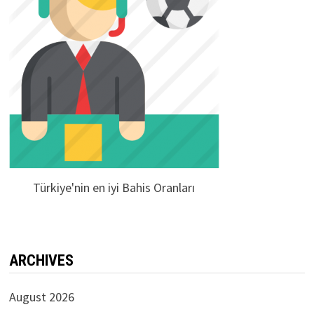
Türkiye'nin en iyi Bahis Oranları
ARCHIVES
August 2026