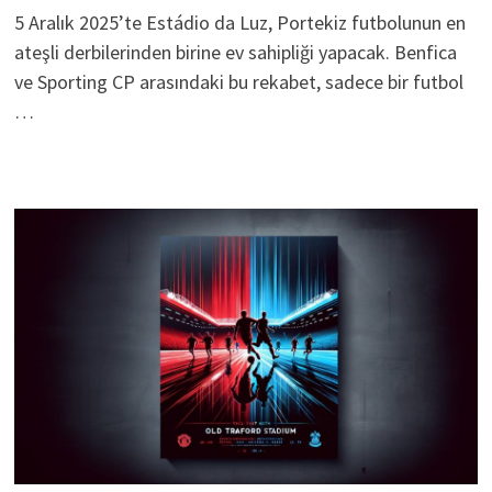
5 Aralık 2025’te Estádio da Luz, Portekiz futbolunun en
ateşli derbilerinden birine ev sahipliği yapacak. Benfica
ve Sporting CP arasındaki bu rekabet, sadece bir futbol
…