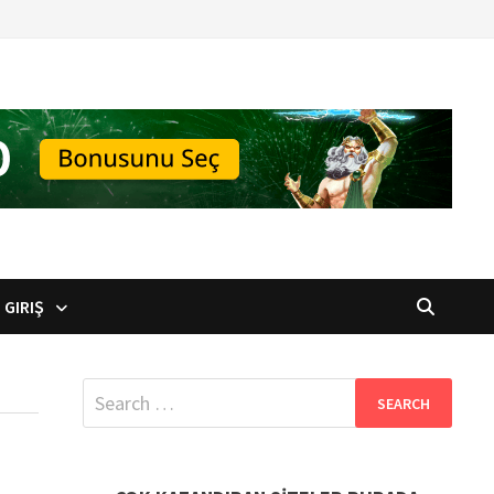
GIRIŞ
Search
for: