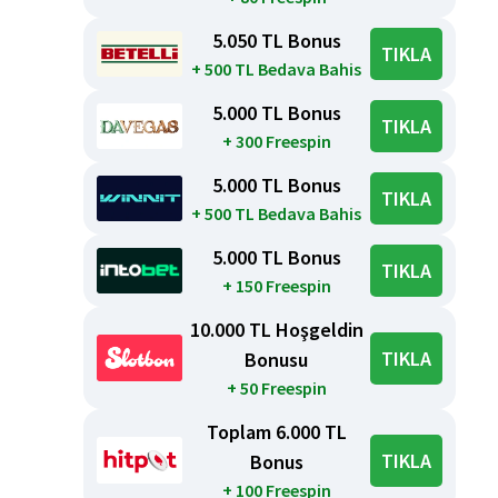
5.050 TL Bonus
TIKLA
+ 500 TL Bedava Bahis
5.000 TL Bonus
TIKLA
+ 300 Freespin
5.000 TL Bonus
TIKLA
+ 500 TL Bedava Bahis
5.000 TL Bonus
TIKLA
+ 150 Freespin
10.000 TL Hoşgeldin
TIKLA
Bonusu
+ 50 Freespin
Toplam 6.000 TL
TIKLA
Bonus
+ 100 Freespin