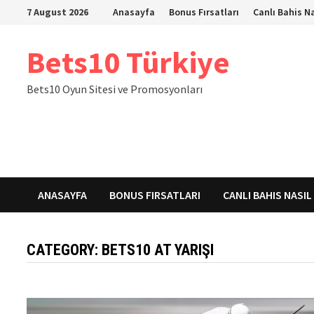
Skip
7 August 2026
Anasayfa
Bonus Fırsatları
Canlı Bahis N
to
content
Bets10 Türkiye
Bets10 Oyun Sitesi ve Promosyonları
ANASAYFA
BONUS FIRSATLARI
CANLI BAHIS NASI
CATEGORY:
BETS10 AT YARIŞI