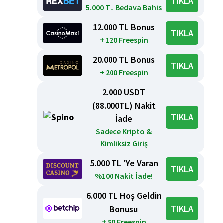
TIKLA
5.000 TL Bedava Bahis
12.000 TL Bonus
TIKLA
+ 120 Freespin
20.000 TL Bonus
TIKLA
+ 200 Freespin
2.000 USDT
(88.000TL) Nakit
TIKLA
İade
Sadece Kripto &
Kimliksiz Giriş
5.000 TL 'Ye Varan
TIKLA
%100 Nakit İade!
6.000 TL Hoş Geldin
TIKLA
Bonusu
+ 80 Freespin