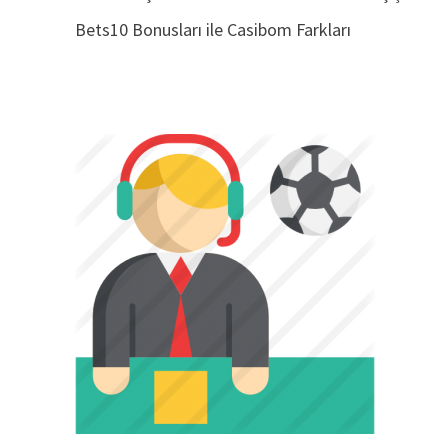
Bets10 Bonusları ile Casibom Farkları