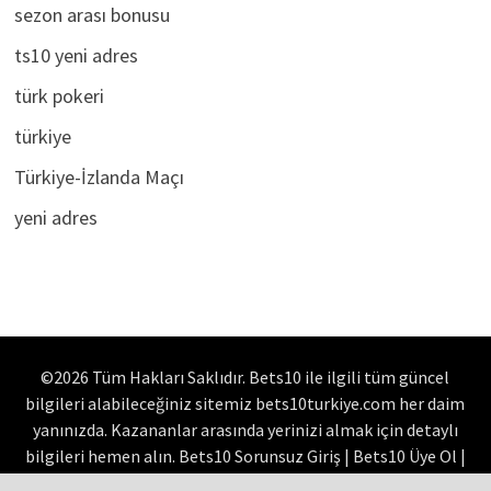
sezon arası bonusu
ts10 yeni adres
türk pokeri
türkiye
Türkiye-İzlanda Maçı
yeni adres
©2026 Tüm Hakları Saklıdır. Bets10 ile ilgili tüm güncel
bilgileri alabileceğiniz sitemiz bets10turkiye.com her daim
yanınızda. Kazananlar arasında yerinizi almak için detaylı
bilgileri hemen alın. Bets10 Sorunsuz Giriş | Bets10 Üye Ol |