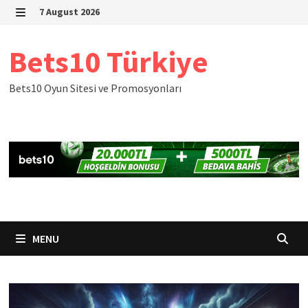
Skip
7 August 2026
to
MENU
content
Bets10 Türkiye
Bets10 Oyun Sitesi ve Promosyonları
MENU