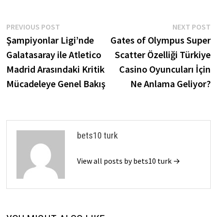
Post
Previous
N
PREVIOUS POST
NEXT POST
post:
p
Şampiyonlar Ligi’nde
Gates of Olympus Super
navigation
Galatasaray ile Atletico
Scatter Özelliği Türkiye
Madrid Arasındaki Kritik
Casino Oyuncuları İçin
Mücadeleye Genel Bakış
Ne Anlama Geliyor?
bets10 turk
View all posts by bets10 turk →