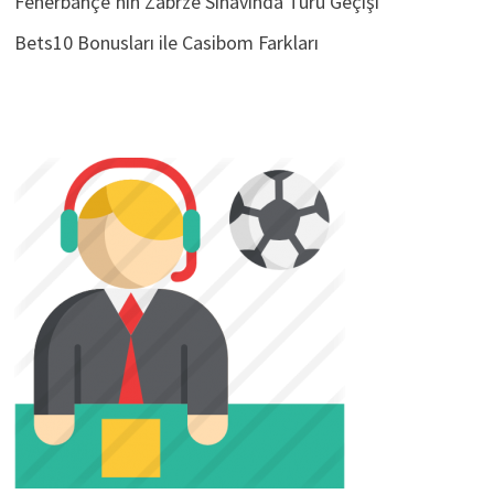
Fenerbahçe’nin Zabrze Sınavında Turu Geçişi
Bets10 Bonusları ile Casibom Farkları