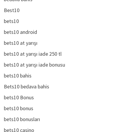
bedava bahis
Best10
bets10
bets10 android
bets10 at yarışı
bets10 at yarışı iade 250 tl
bets10 at yarışı iade bonusu
bets10 bahis
Bets10 bedava bahis
bets10 Bonus
bets10 bonus
bets10 bonusları