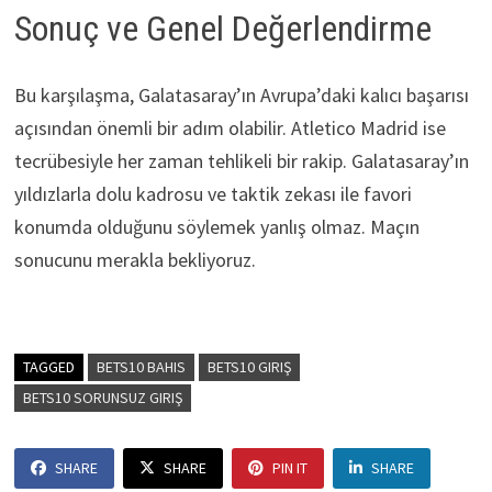
Sonuç ve Genel Değerlendirme
Bu karşılaşma, Galatasaray’ın Avrupa’daki kalıcı başarısı
açısından önemli bir adım olabilir. Atletico Madrid ise
tecrübesiyle her zaman tehlikeli bir rakip. Galatasaray’ın
yıldızlarla dolu kadrosu ve taktik zekası ile favori
konumda olduğunu söylemek yanlış olmaz. Maçın
sonucunu merakla bekliyoruz.
TAGGED
BETS10 BAHIS
BETS10 GIRIŞ
BETS10 SORUNSUZ GIRIŞ
SHARE
SHARE
PIN IT
SHARE