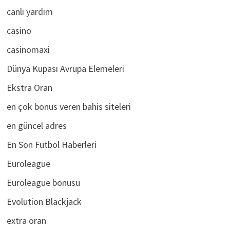
canlı yardım
casino
casinomaxi
Dünya Kupası Avrupa Elemeleri
Ekstra Oran
en çok bonus veren bahis siteleri
en güncel adres
En Son Futbol Haberleri
Euroleague
Euroleague bonusu
Evolution Blackjack
extra oran