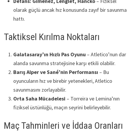
Defans: Gimenez, Lenglet, Hancko
– Fiziksel
olarak güçlü ancak hız konusunda zayıf bir savunma
hattı.
Taktiksel Kırılma Noktaları
Galatasaray’ın Hızlı Pas Oyunu
– Atletico’nun dar
alanda savunma stratejisine karşı etkili olabilir.
Barış Alper ve Sané’nin Performansı
– Bu
oyuncuların hız ve birebir yetenekleri, Atletico
savunmasını zorlayabilir.
Orta Saha Mücadelesi
– Torreira ve Lemina’nın
fiziksel üstünlüğü, maçın seyrini belirleyebilir.
Maç Tahminleri ve İddaa Oranları