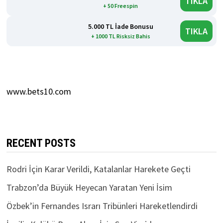
TIKLA
+ 50 Freespin
5.000 TL İade Bonusu
TIKLA
+ 1000 TL Risksiz Bahis
www.bets10.com
RECENT POSTS
Rodri İçin Karar Verildi, Katalanlar Harekete Geçti
Trabzon’da Büyük Heyecan Yaratan Yeni İsim
Özbek’in Fernandes Israrı Tribünleri Hareketlendirdi