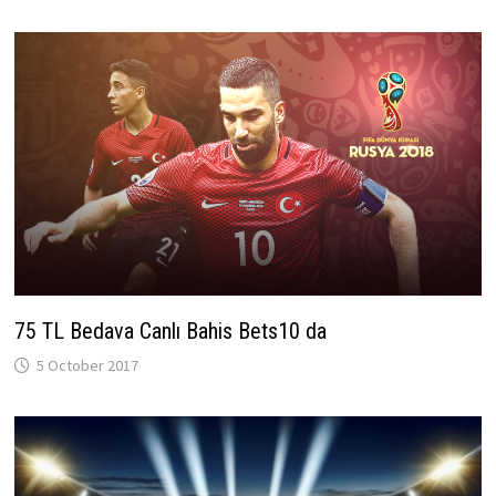
75 TL Bedava Canlı Bahis Bets10 da
5 October 2017