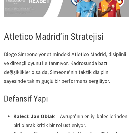
Atletico Madrid’in Stratejisi
Diego Simeone yönetimindeki Atletico Madrid, disiplinli
ve dirençli oyunu ile tanınıyor. Kadrosunda bazı
değişiklikler olsa da, Simeone’nin taktik disiplini
sayesinde takım güçlü bir performans sergiliyor.
Defansif Yapı
Kaleci: Jan Oblak
– Avrupa’nın en iyi kalecilerinden
biri olarak kritik bir rol üstleniyor.