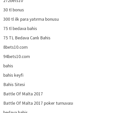
272bets10
30 tl bonus
300 tl ilk para yatırma bonusu
75 tl bedava bahis
75 TL Bedava Canlı Bahis
8bets10.com
94bets10.com
bahis
bahis keyfi
Bahis Sitesi
Battle Of Malta 2017
Battle Of Malta 2017 poker turnuvası