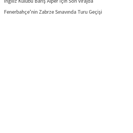
İngiliz Kulübü Barış Alper İçin Son Virajda
Fenerbahçe’nin Zabrze Sınavında Turu Geçişi