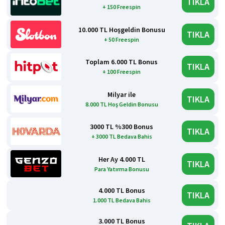
TIKLA
+ 150 Freespin
10.000 TL Hoşgeldin Bonusu
TIKLA
+ 50 Freespin
Toplam 6.000 TL Bonus
TIKLA
+ 100 Freespin
Milyar ile
TIKLA
8.000 TL Hoş Geldin Bonusu
3000 TL %300 Bonus
TIKLA
+ 3000 TL Bedava Bahis
Her Ay 4.000 TL
TIKLA
Para Yatırma Bonusu
4.000 TL Bonus
TIKLA
1.000 TL Bedava Bahis
3.000 TL Bonus