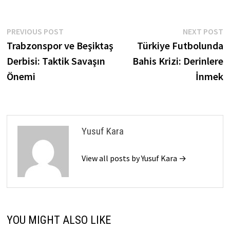
Post
Previous
N
PREVIOUS POST
NEXT POST
post:
p
Trabzonspor ve Beşiktaş
Türkiye Futbolunda
navigation
Derbisi: Taktik Savaşın
Bahis Krizi: Derinlere
Önemi
İnmek
Yusuf Kara
View all posts by Yusuf Kara →
YOU MIGHT ALSO LIKE