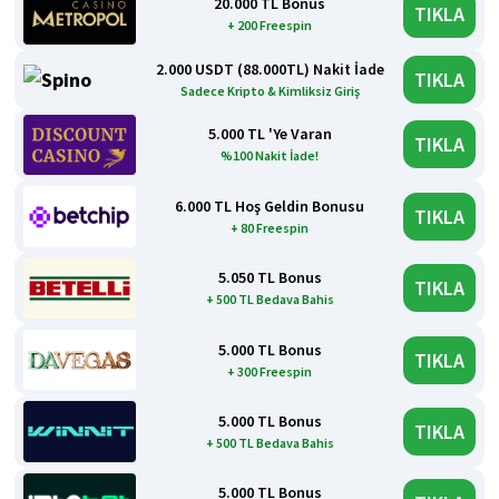
20.000 TL Bonus
TIKLA
+ 200 Freespin
2.000 USDT (88.000TL) Nakit İade
TIKLA
Sadece Kripto & Kimliksiz Giriş
5.000 TL 'Ye Varan
TIKLA
%100 Nakit İade!
6.000 TL Hoş Geldin Bonusu
TIKLA
+ 80 Freespin
5.050 TL Bonus
TIKLA
+ 500 TL Bedava Bahis
5.000 TL Bonus
TIKLA
+ 300 Freespin
5.000 TL Bonus
TIKLA
+ 500 TL Bedava Bahis
5.000 TL Bonus