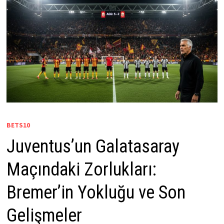
BETS10
Juventus’un Galatasaray
Maçındaki Zorlukları:
Bremer’in Yokluğu ve Son
Gelişmeler