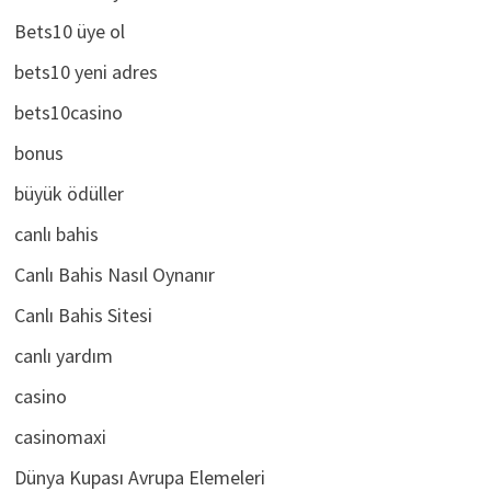
Bets10 üye ol
bets10 yeni adres
bets10casino
bonus
büyük ödüller
canlı bahis
Canlı Bahis Nasıl Oynanır
Canlı Bahis Sitesi
canlı yardım
casino
casinomaxi
Dünya Kupası Avrupa Elemeleri