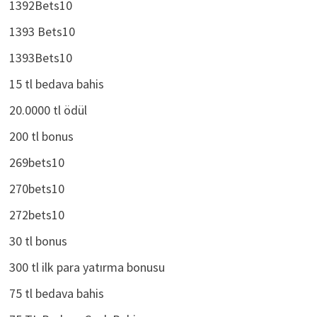
1392Bets10
1393 Bets10
1393Bets10
15 tl bedava bahis
20.0000 tl ödül
200 tl bonus
269bets10
270bets10
272bets10
30 tl bonus
300 tl ilk para yatırma bonusu
75 tl bedava bahis