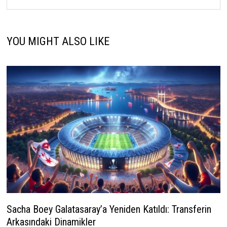
YOU MIGHT ALSO LIKE
Sacha Boey Galatasaray’a Yeniden Katıldı: Transferin
Arkasındaki Dinamikler