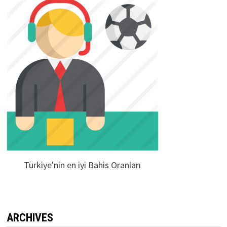
Türkiye'nin en iyi Bahis Oranları
ARCHIVES