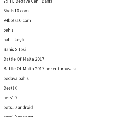
75 TL Bedava Canlı Bahis
8bets10.com
94bets10.com
bahis
bahis keyfi
Bahis Sitesi
Battle Of Malta 2017
Battle Of Malta 2017 poker turnuvası
bedava bahis
Best10
bets10
bets10 android
bets10 at yarışı