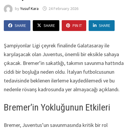
by
Yusuf Kara
24 February 2026
SHARE
SHARE
PIN IT
SHARE
Şampiyonlar Ligi çeyrek finalinde Galatasaray ile
karşılaşacak olan Juventus, önemli bir eksikle sahaya
çıkacak. Bremer’in sakatlığı, takımın savunma hattında
ciddi bir boşluğa neden oldu. İtalyan futbolcusunun
tedavisinde beklenen ilerleme kaydedilemedi ve bu
nedenle rövanş kadrosunda yer almayacağı açıklandı.
Bremer’in Yokluğunun Etkileri
Bremer, Juventus’un savunmasında kritik bir rol