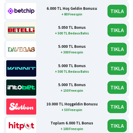
6.000 TL Hoş Geldin Bonusu
TIKLA
+ 80 Freespin
5.050 TL Bonus
TIKLA
+ 500 TL Bedava Bahis
5.000 TL Bonus
TIKLA
+ 300 Freespin
5.000 TL Bonus
TIKLA
+ 500 TL Bedava Bahis
5.000 TL Bonus
TIKLA
+ 150 Freespin
10.000 TL Hoşgeldin Bonusu
TIKLA
+ 50 Freespin
Toplam 6.000 TL Bonus
TIKLA
+ 100 Freespin