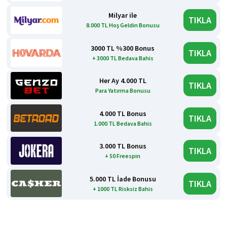
Milyar ile
TIKLA
8.000 TL Hoş Geldin Bonusu
3000 TL %300 Bonus
TIKLA
+ 3000 TL Bedava Bahis
Her Ay 4.000 TL
TIKLA
Para Yatırma Bonusu
4.000 TL Bonus
TIKLA
1.000 TL Bedava Bahis
3.000 TL Bonus
TIKLA
+ 50 Freespin
5.000 TL İade Bonusu
TIKLA
+ 1000 TL Risksiz Bahis