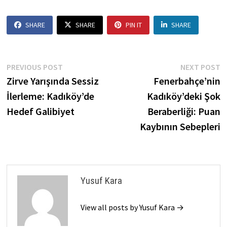
SHARE
SHARE
PIN IT
SHARE
Post
Previous
N
PREVIOUS POST
NEXT POST
post:
p
Zirve Yarışında Sessiz
Fenerbahçe’nin
navigation
İlerleme: Kadıköy’de
Kadıköy’deki Şok
Hedef Galibiyet
Beraberliği: Puan
Kaybının Sebepleri
Yusuf Kara
View all posts by Yusuf Kara →