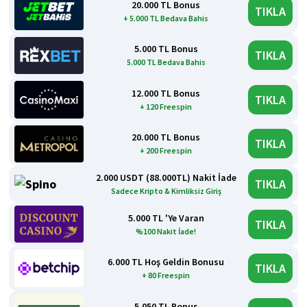
20.000 TL Bonus
TIKLA
+ 5.000 TL Bedava Bahis
5.000 TL Bonus
TIKLA
5.000 TL Bedava Bahis
12.000 TL Bonus
TIKLA
+ 120 Freespin
20.000 TL Bonus
TIKLA
+ 200 Freespin
2.000 USDT (88.000TL) Nakit İade
TIKLA
Sadece Kripto & Kimliksiz Giriş
5.000 TL 'Ye Varan
TIKLA
%100 Nakit İade!
6.000 TL Hoş Geldin Bonusu
TIKLA
+ 80 Freespin
5.050 TL Bonus