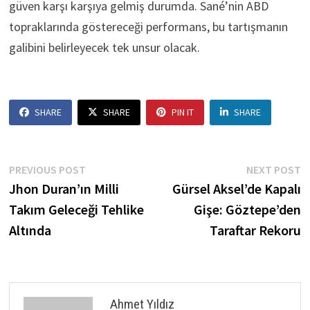
güven karşı karşıya gelmiş durumda. Sané’nin ABD
topraklarında göstereceği performans, bu tartışmanın
galibini belirleyecek tek unsur olacak.
SHARE
SHARE
PIN IT
SHARE
Post
Previous
N
PREVIOUS POST
NEXT POST
post:
p
Jhon Duran’ın Milli
Gürsel Aksel’de Kapalı
navigation
Takım Geleceği Tehlike
Gişe: Göztepe’den
Altında
Taraftar Rekoru
Ahmet Yıldız