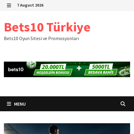
Skip
7 August 2026
to
MENU
content
Bets10 Türkiye
Bets10 Oyun Sitesi ve Promosyonları
MENU