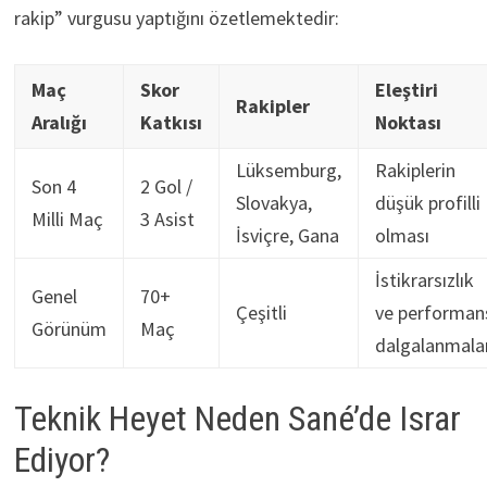
rakip” vurgusu yaptığını özetlemektedir:
Maç
Skor
Eleştiri
Rakipler
Aralığı
Katkısı
Noktası
Lüksemburg,
Rakiplerin
Son 4
2 Gol /
Slovakya,
düşük profilli
Milli Maç
3 Asist
İsviçre, Gana
olması
İstikrarsızlık
Genel
70+
Çeşitli
ve performan
Görünüm
Maç
dalgalanmalar
Teknik Heyet Neden Sané’de Israr
Ediyor?