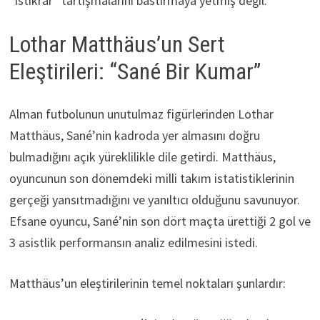
“istikrar” tartışmalarını bastırmaya yetmiş değil.
Lothar Matthäus’un Sert
Eleştirileri: “Sané Bir Kumar”
Alman futbolunun unutulmaz figürlerinden Lothar
Matthäus, Sané’nin kadroda yer almasını doğru
bulmadığını açık yüreklilikle dile getirdi. Matthäus,
oyuncunun son dönemdeki milli takım istatistiklerinin
gerçeği yansıtmadığını ve yanıltıcı olduğunu savunuyor.
Efsane oyuncu, Sané’nin son dört maçta ürettiği 2 gol ve
3 asistlik performansın analiz edilmesini istedi.
Matthäus’un eleştirilerinin temel noktaları şunlardır: