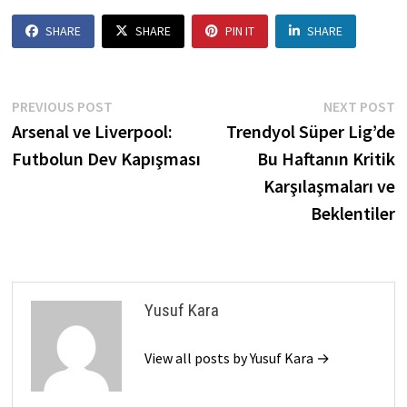
SHARE
SHARE
PIN IT
SHARE
Post
Previous
N
PREVIOUS POST
NEXT POST
post:
p
Arsenal ve Liverpool:
Trendyol Süper Lig’de
navigation
Futbolun Dev Kapışması
Bu Haftanın Kritik
Karşılaşmaları ve
Beklentiler
Yusuf Kara
View all posts by Yusuf Kara →