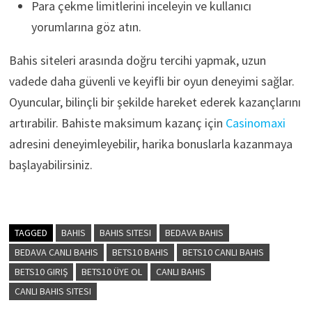
Para çekme limitlerini inceleyin ve kullanıcı
yorumlarına göz atın.
Bahis siteleri arasında doğru tercihi yapmak, uzun
vadede daha güvenli ve keyifli bir oyun deneyimi sağlar.
Oyuncular, bilinçli bir şekilde hareket ederek kazançlarını
artırabilir. Bahiste maksimum kazanç için
Casinomaxi
adresini deneyimleyebilir, harika bonuslarla kazanmaya
başlayabilirsiniz.
TAGGED
BAHIS
BAHIS SITESI
BEDAVA BAHIS
BEDAVA CANLI BAHIS
BETS10 BAHIS
BETS10 CANLI BAHIS
BETS10 GIRIŞ
BETS10 ÜYE OL
CANLI BAHIS
CANLI BAHIS SITESI