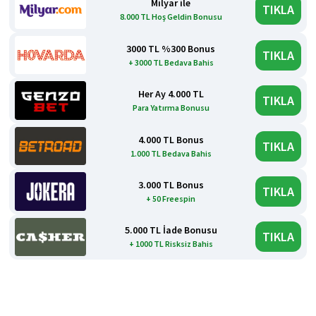
Milyar ile
TIKLA
8.000 TL Hoş Geldin Bonusu
3000 TL %300 Bonus
TIKLA
+ 3000 TL Bedava Bahis
Her Ay 4.000 TL
TIKLA
Para Yatırma Bonusu
4.000 TL Bonus
TIKLA
1.000 TL Bedava Bahis
3.000 TL Bonus
TIKLA
+ 50 Freespin
5.000 TL İade Bonusu
TIKLA
+ 1000 TL Risksiz Bahis