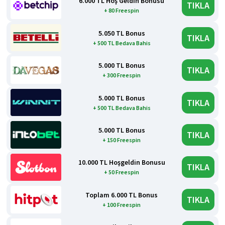
6.000 TL Hoş Geldin Bonusu
TIKLA
+ 80 Freespin
5.050 TL Bonus
TIKLA
+ 500 TL Bedava Bahis
5.000 TL Bonus
TIKLA
+ 300 Freespin
5.000 TL Bonus
TIKLA
+ 500 TL Bedava Bahis
5.000 TL Bonus
TIKLA
+ 150 Freespin
10.000 TL Hoşgeldin Bonusu
TIKLA
+ 50 Freespin
Toplam 6.000 TL Bonus
TIKLA
+ 100 Freespin