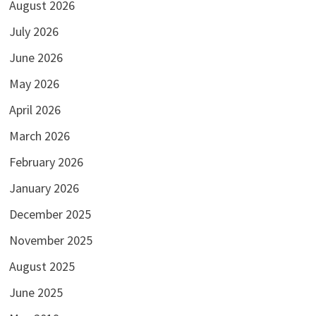
August 2026
July 2026
June 2026
May 2026
April 2026
March 2026
February 2026
January 2026
December 2025
November 2025
August 2025
June 2025