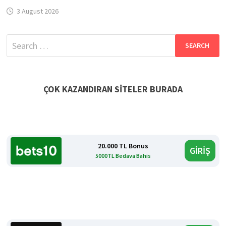
3 August 2026
Search
for:
ÇOK KAZANDIRAN SİTELER BURADA
20.000 TL Bonus
GİRİŞ
5000TL Bedava Bahis