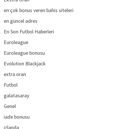
en çok bonus veren bahis siteleri
en güncel adres
En Son Futbol Haberleri
Euroleague
Euroleague bonusu
Evolution Blackjack
extra oran
Futbol
galatasaray
Genel
iade bonusu
izlanda