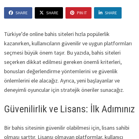
SHARE
SHARE
PIN IT
SHARE
Türkiye’de online bahis siteleri hızla popülerlik
kazanırken, kullanıcıların güvenilir ve uygun platformları
seçmesi büyük önem taşır. Bu yazıda, bahis siteleri
seçerken dikkat edilmesi gereken önemli kriterleri,
bonusları değerlendirme yöntemlerini ve güvenlik
önlemlerini ele alacağız. Ayrıca, yeni başlayanlar ve
deneyimli oyuncular için stratejik öneriler sunacağız.
Güvenilirlik ve Lisans: İlk Adımınız
Bir bahis sitesinin güvenilir olabilmesi için, lisans sahibi
olması şarttır. Lisansı olmayan platformlar, kullanıcı