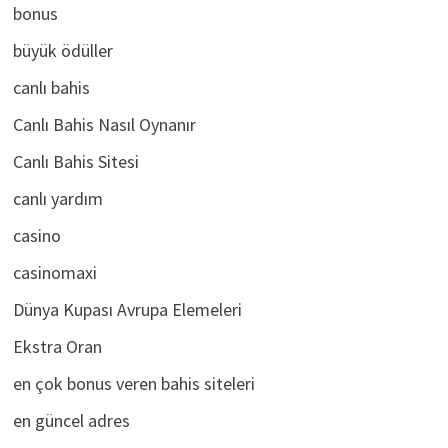
bonus
büyük ödüller
canlı bahis
Canlı Bahis Nasıl Oynanır
Canlı Bahis Sitesi
canlı yardım
casino
casinomaxi
Dünya Kupası Avrupa Elemeleri
Ekstra Oran
en çok bonus veren bahis siteleri
en güncel adres