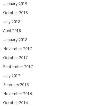
January 2019
October 2018
July 2018
April 2018
January 2018
November 2017
October 2017
September 2017
July 2017
February 2015
November 2014
October 2014