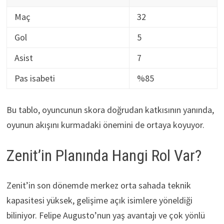
Maç
32
Gol
5
Asist
7
Pas isabeti
%85
Bu tablo, oyuncunun skora doğrudan katkısının yanında,
oyunun akışını kurmadaki önemini de ortaya koyuyor.
Zenit’in Planında Hangi Rol Var?
Zenit’in son dönemde merkez orta sahada teknik
kapasitesi yüksek, gelişime açık isimlere yöneldiği
biliniyor. Felipe Augusto’nun yaş avantajı ve çok yönlü