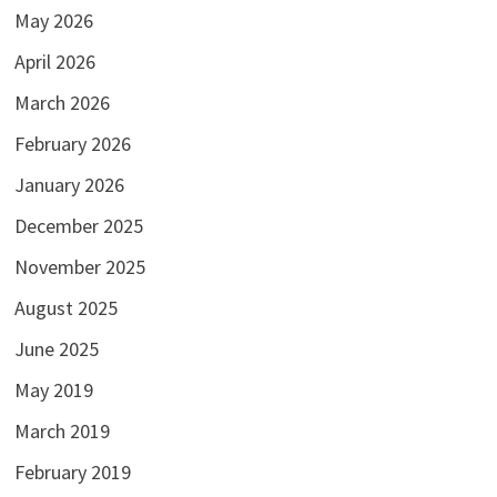
May 2026
April 2026
March 2026
February 2026
January 2026
December 2025
November 2025
August 2025
June 2025
May 2019
March 2019
February 2019