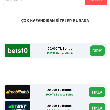
for:
ÇOK KAZANDIRAN SİTELER BURADA
20.000 TL Bonus
GİRİŞ
5000TL Bedava Bahis
20.000 TL Bonus
TIKLA
3000 TL Bedava Bahis
20.000 TL Bonus
TIKLA