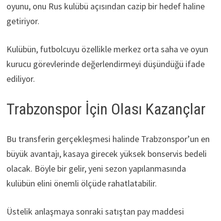
oyunu, onu Rus kulübü açısından cazip bir hedef haline
getiriyor.
Kulübün, futbolcuyu özellikle merkez orta saha ve oyun
kurucu görevlerinde değerlendirmeyi düşündüğü ifade
ediliyor.
Trabzonspor İçin Olası Kazançlar
Bu transferin gerçekleşmesi halinde Trabzonspor’un en
büyük avantajı, kasaya girecek yüksek bonservis bedeli
olacak. Böyle bir gelir, yeni sezon yapılanmasında
kulübün elini önemli ölçüde rahatlatabilir.
Üstelik anlaşmaya sonraki satıştan pay maddesi