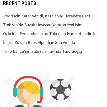
RECENT POSTS
Rodri İçin Karar Verildi, Katalanlar Harekete Geçti
Trabzon’da Büyük Heyecan Yaratan Yeni İsim
Özbek’in Fernandes Israrı Tribünleri Hareketlendirdi
İngiliz Kulübü Barış Alper İçin Son Virajda
Fenerbahçe’nin Zabrze Sınavında Turu Geçişi