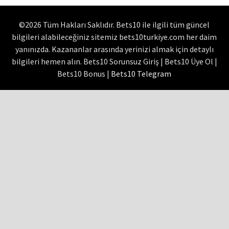
©2026 Tüm Hakları Saklıdır. Bets10 ile ilgili tüm güncel
bilgileri alabileceğiniz sitemiz bets10turkiye.com her daim
yanınızda. Kazananlar arasında yerinizi almak için detaylı
bilgileri hemen alın. Bets10 Sorunsuz Giriş | Bets10 Üye Ol |
Bets10 Bonus |
Bets10 Telegram