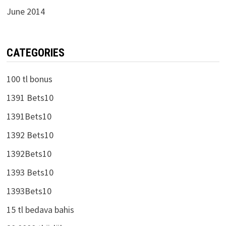
September 2014
June 2014
CATEGORIES
100 tl bonus
1391 Bets10
1391Bets10
1392 Bets10
1392Bets10
1393 Bets10
1393Bets10
15 tl bedava bahis