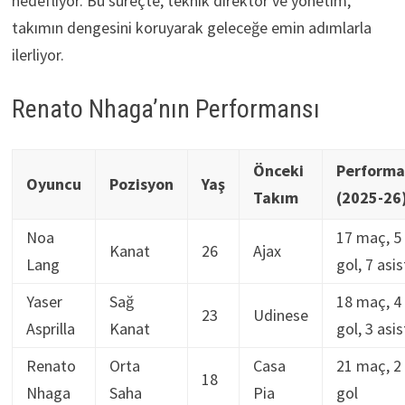
hedefliyor. Bu süreçte, teknik direktör ve yönetim,
takımın dengesini koruyarak geleceğe emin adımlarla
ilerliyor.
Renato Nhaga’nın Performansı
Önceki
Performa
Oyuncu
Pozisyon
Yaş
Takım
(2025-26
Noa
17 maç, 5
Kanat
26
Ajax
Lang
gol, 7 asis
Yaser
Sağ
18 maç, 4
23
Udinese
Asprilla
Kanat
gol, 3 asis
Renato
Orta
Casa
21 maç, 2
18
Nhaga
Saha
Pia
gol