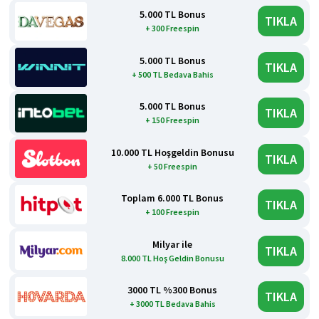
5.000 TL Bonus
TIKLA
+ 300 Freespin
5.000 TL Bonus
TIKLA
+ 500 TL Bedava Bahis
5.000 TL Bonus
TIKLA
+ 150 Freespin
10.000 TL Hoşgeldin Bonusu
TIKLA
+ 50 Freespin
Toplam 6.000 TL Bonus
TIKLA
+ 100 Freespin
Milyar ile
TIKLA
8.000 TL Hoş Geldin Bonusu
3000 TL %300 Bonus
TIKLA
+ 3000 TL Bedava Bahis