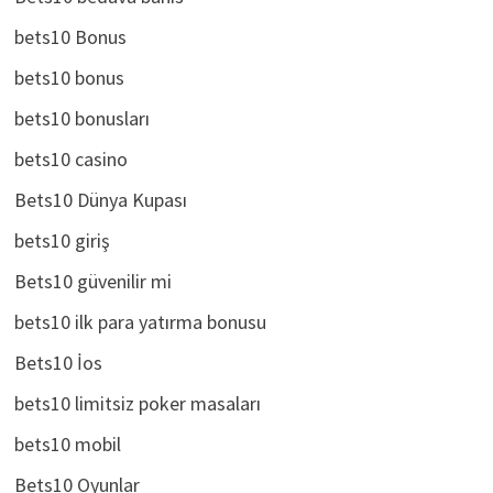
Bets10 bedava bahis
bets10 Bonus
bets10 bonus
bets10 bonusları
bets10 casino
Bets10 Dünya Kupası
bets10 giriş
Bets10 güvenilir mi
bets10 ilk para yatırma bonusu
Bets10 İos
bets10 limitsiz poker masaları
bets10 mobil