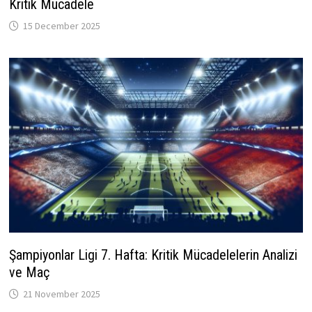
Kritik Mücadele
15 December 2025
Şampiyonlar Ligi 7. Hafta: Kritik Mücadelelerin Analizi
ve Maç
21 November 2025