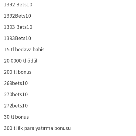
1392 Bets10
1392Bets10
1393 Bets10
1393Bets10
15 tl bedava bahis
20.0000 tl ödül
200 tl bonus
269bets10
270bets10
272bets10
30 tl bonus
300 tl ilk para yatırma bonusu