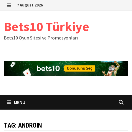
Skip
7 August 2026
to
MENU
content
Bets10 Türkiye
Bets10 Oyun Sitesi ve Promosyonları
MENU
TAG:
ANDROIN