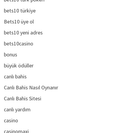
bets10 türkiye
Bets10 üye ol
bets10 yeni adres
bets10casino
bonus
büyük ödüller
canlı bahis
Canlı Bahis Nasıl Oynanır
Canlı Bahis Sitesi
canlı yardım
casino
casinomaxi