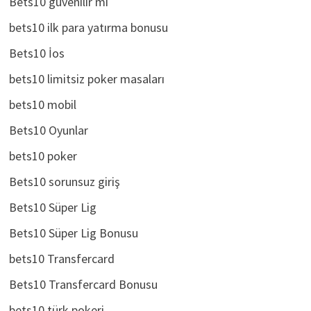
Bets10 güvenilir mi
bets10 ilk para yatırma bonusu
Bets10 İos
bets10 limitsiz poker masaları
bets10 mobil
Bets10 Oyunlar
bets10 poker
Bets10 sorunsuz giriş
Bets10 Süper Lig
Bets10 Süper Lig Bonusu
bets10 Transfercard
Bets10 Transfercard Bonusu
bets10 türk pokeri