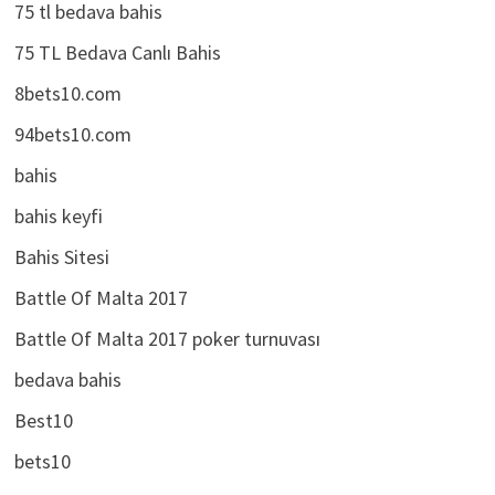
75 tl bedava bahis
75 TL Bedava Canlı Bahis
8bets10.com
94bets10.com
bahis
bahis keyfi
Bahis Sitesi
Battle Of Malta 2017
Battle Of Malta 2017 poker turnuvası
bedava bahis
Best10
bets10