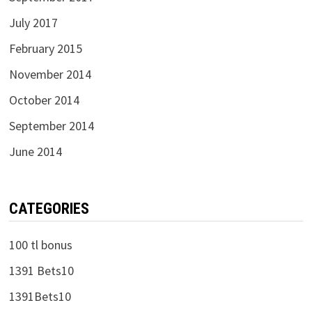
July 2017
February 2015
November 2014
October 2014
September 2014
June 2014
CATEGORIES
100 tl bonus
1391 Bets10
1391Bets10