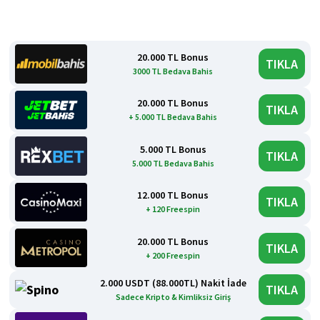
20.000 TL Bonus
TIKLA
3000 TL Bedava Bahis
20.000 TL Bonus
TIKLA
+ 5.000 TL Bedava Bahis
5.000 TL Bonus
TIKLA
5.000 TL Bedava Bahis
12.000 TL Bonus
TIKLA
+ 120 Freespin
20.000 TL Bonus
TIKLA
+ 200 Freespin
2.000 USDT (88.000TL) Nakit İade
TIKLA
Sadece Kripto & Kimliksiz Giriş