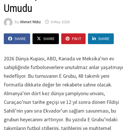
Umudu
by
Ahmet Yıldız
6 May 2026
SHARE
SHARE
PIN IT
SHARE
2026 Dünya Kupası, ABD, Kanada ve Meksika’nın ev
sahipliğinde futbolseverlere unutulmaz anlar yaşatmayı
hedefliyor. Bu turnuvanın E Grubu, 48 takımlı yeni
formatla dikkate değer bir rekabete sahne olacak.
Almanya’nın dört kez dünya şampiyonu unvanı,
Curaçao’nun tarihe geçişi ve 12 yıl sonra dönen Fildişi
Sahili’nin yanı sıra Ekvador’un sağlam savunması, bu
grubun heyecanını arttırıyor. Bu yazıda E Grubu’ndaki
takımların futbol stillerini, tarihlerini ve muhtemel