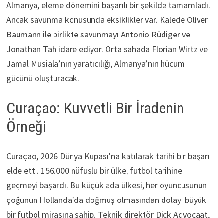
Almanya, eleme dönemini başarılı bir şekilde tamamladı.
Ancak savunma konusunda eksiklikler var. Kalede Oliver
Baumann ile birlikte savunmayı Antonio Rüdiger ve
Jonathan Tah idare ediyor. Orta sahada Florian Wirtz ve
Jamal Musiala’nın yaratıcılığı, Almanya’nın hücum
gücünü oluşturacak.
Curaçao: Kuvvetli Bir İradenin
Örneği
Curaçao, 2026 Dünya Kupası’na katılarak tarihi bir başarı
elde etti. 156.000 nüfuslu bir ülke, futbol tarihine
geçmeyi başardı. Bu küçük ada ülkesi, her oyuncusunun
çoğunun Hollanda’da doğmuş olmasından dolayı büyük
bir futbol mirasına sahip. Teknik direktör Dick Advocaat,