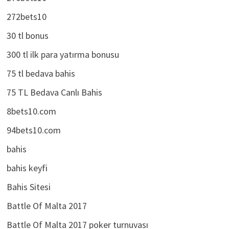
270bets10
272bets10
30 tl bonus
300 tl ilk para yatırma bonusu
75 tl bedava bahis
75 TL Bedava Canlı Bahis
8bets10.com
94bets10.com
bahis
bahis keyfi
Bahis Sitesi
Battle Of Malta 2017