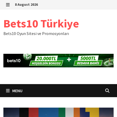
Skip
8 August 2026
to
MENU
content
Bets10 Türkiye
Bets10 Oyun Sitesi ve Promosyonları
MENU