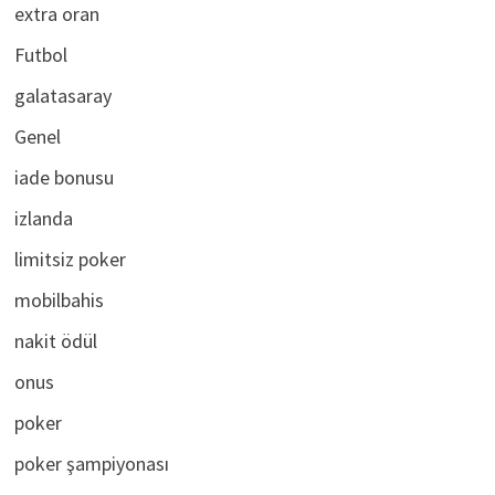
extra oran
Futbol
galatasaray
Genel
iade bonusu
izlanda
limitsiz poker
mobilbahis
nakit ödül
onus
poker
poker şampiyonası