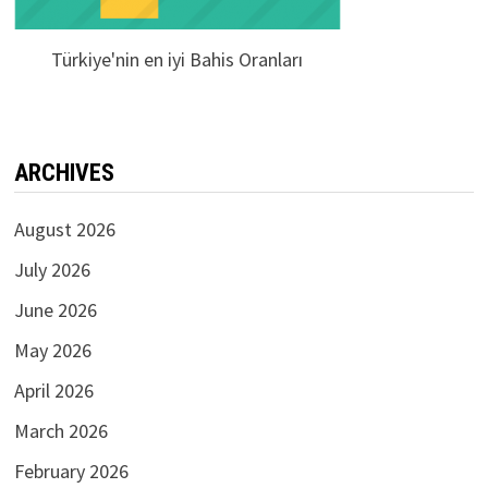
Türkiye'nin en iyi Bahis Oranları
ARCHIVES
August 2026
July 2026
June 2026
May 2026
April 2026
March 2026
February 2026