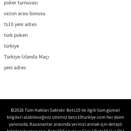
poker turnuvası
sezon arası bonusu
ts10 yeni adres
türk pokeri
türkiye
Türkiye-İzlanda Maçı
yeni adres
©2026 Tüm Hakları Saklıdır. Bets10 ile ilgili tüm güncel
bilgileri alabileceğiniz sitemiz bets10turkiye.com her daim
yanınızda. Kazananlar arasında yerinizi almak için detaylı