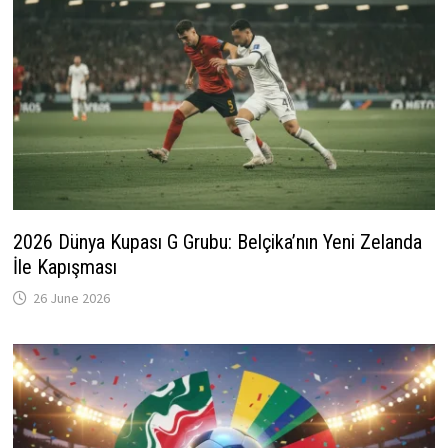
2026 Dünya Kupası G Grubu: Belçika’nın Yeni Zelanda
İle Kapışması
26 June 2026