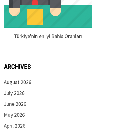
Türkiye'nin en iyi Bahis Oranları
ARCHIVES
August 2026
July 2026
June 2026
May 2026
April 2026