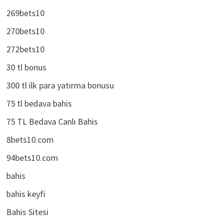
269bets10
270bets10
272bets10
30 tl bonus
300 tl ilk para yatırma bonusu
75 tl bedava bahis
75 TL Bedava Canlı Bahis
8bets10.com
94bets10.com
bahis
bahis keyfi
Bahis Sitesi