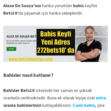
Alexe De Souza’nın
harika yorumları
bahis
keyfini
Bets10
‘da yaşamak için harika sebeplerdir.
Bahisler nasıl katlanır?
Bahisler
Bets10
sitesinde her zaman en yüksek
oranlarla verilmektedir. Buna ek olarak kişiye özel
extra
oranla
bahislerinizi
katlayabilirsiniz.
Canlı bahis
,
yine