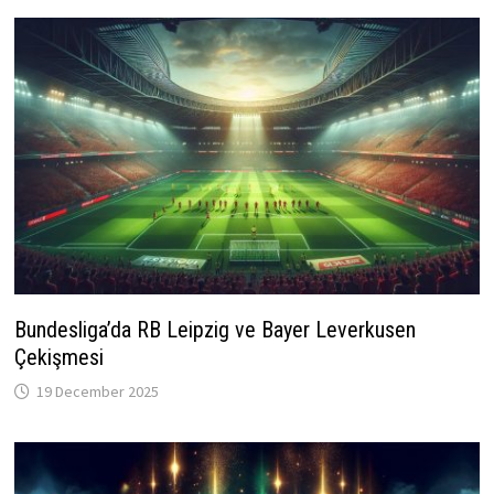
Bundesliga’da RB Leipzig ve Bayer Leverkusen
Çekişmesi
19 December 2025