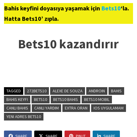
Bahis keyfini doyasıya yaşamak için
Bets10
‘la.
Hatta Bets10’ zıpla.
Bets10 kazandırır
TAGGED
272BETS10
ALEXE DE SOUZA
ANDROIN
BAHIS
BAHIS KEYFI
BETS10
BETS10 BAHIS
BETS10 MOBIL
CANLI BAHIS
CANLI YARDIM
EXTRA ORAN
IOS UYGULAMAM
YENI ADRES BETS10
SHARE
SHARE
PIN IT
SHARE