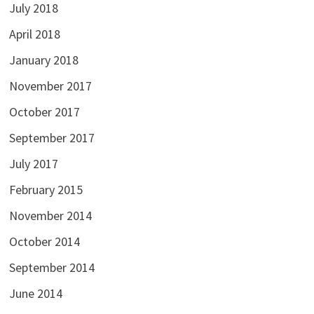
July 2018
April 2018
January 2018
November 2017
October 2017
September 2017
July 2017
February 2015
November 2014
October 2014
September 2014
June 2014