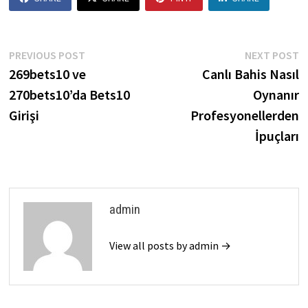
Post
Previous
N
PREVIOUS POST
NEXT POST
post:
p
269bets10 ve
Canlı Bahis Nasıl
navigation
270bets10’da Bets10
Oynanır
Girişi
Profesyonellerden
İpuçları
admin
View all posts by admin →