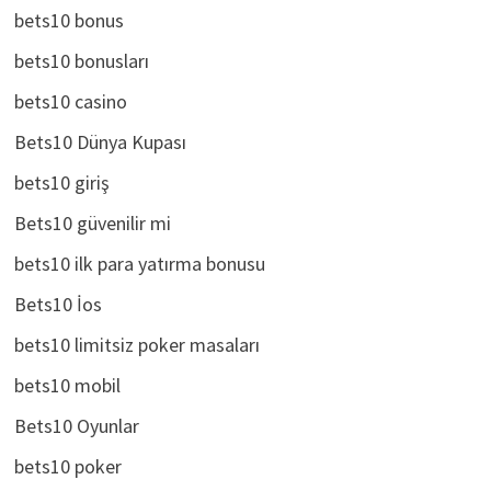
bets10 bonus
bets10 bonusları
bets10 casino
Bets10 Dünya Kupası
bets10 giriş
Bets10 güvenilir mi
bets10 ilk para yatırma bonusu
Bets10 İos
bets10 limitsiz poker masaları
bets10 mobil
Bets10 Oyunlar
bets10 poker