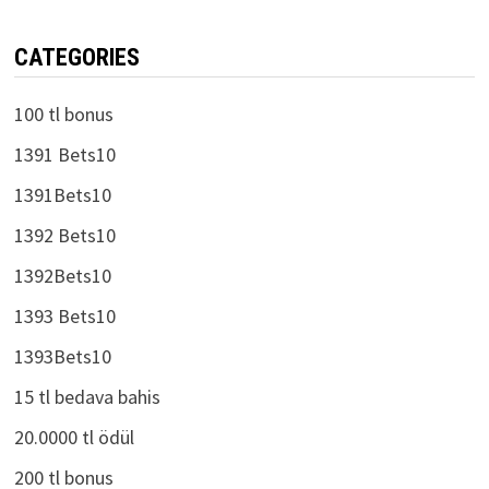
CATEGORIES
100 tl bonus
1391 Bets10
1391Bets10
1392 Bets10
1392Bets10
1393 Bets10
1393Bets10
15 tl bedava bahis
20.0000 tl ödül
200 tl bonus