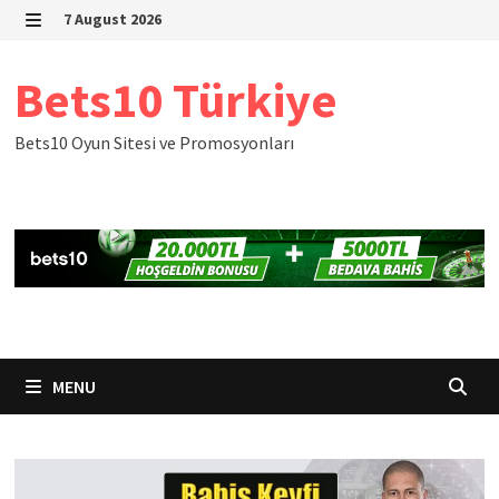
Skip
7 August 2026
to
MENU
content
Bets10 Türkiye
Bets10 Oyun Sitesi ve Promosyonları
MENU