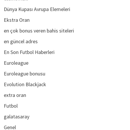
Dünya Kupası Avrupa Elemeleri
Ekstra Oran
en çok bonus veren bahis siteleri
en güncel adres
En Son Futbol Haberleri
Euroleague
Euroleague bonusu
Evolution Blackjack
extra oran
Futbol
galatasaray
Genel