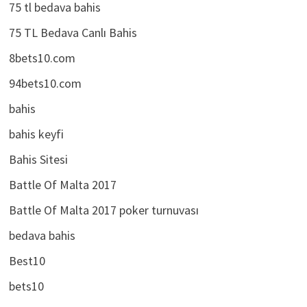
75 tl bedava bahis
75 TL Bedava Canlı Bahis
8bets10.com
94bets10.com
bahis
bahis keyfi
Bahis Sitesi
Battle Of Malta 2017
Battle Of Malta 2017 poker turnuvası
bedava bahis
Best10
bets10