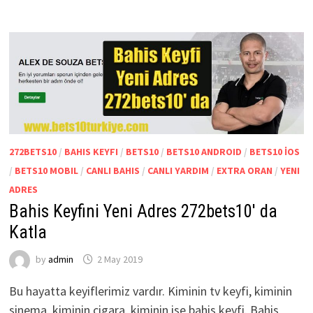
272BETS10
/
BAHIS KEYFI
/
BETS10
/
BETS10 ANDROID
/
BETS10 İOS
/
BETS10 MOBIL
/
CANLI BAHIS
/
CANLI YARDIM
/
EXTRA ORAN
/
YENI
ADRES
Bahis Keyfini Yeni Adres 272bets10′ da
Katla
by
admin
2 May 2019
Bu hayatta keyiflerimiz vardır. Kiminin tv keyfi, kiminin
sinema, kiminin cigara, kiminin ise bahis keyfi. Bahis