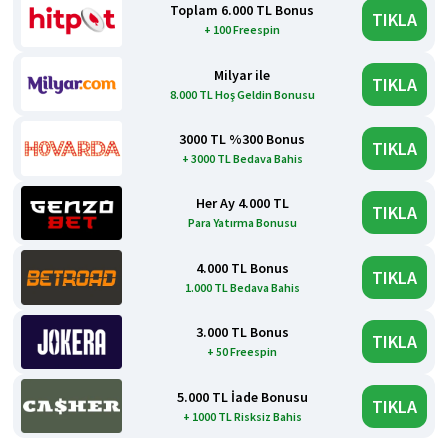
Toplam 6.000 TL Bonus
TIKLA
+ 100 Freespin
Milyar ile
TIKLA
8.000 TL Hoş Geldin Bonusu
3000 TL %300 Bonus
TIKLA
+ 3000 TL Bedava Bahis
Her Ay 4.000 TL
TIKLA
Para Yatırma Bonusu
4.000 TL Bonus
TIKLA
1.000 TL Bedava Bahis
3.000 TL Bonus
TIKLA
+ 50 Freespin
5.000 TL İade Bonusu
TIKLA
+ 1000 TL Risksiz Bahis