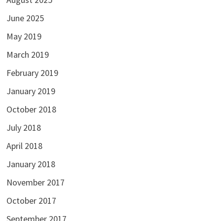
June 2025
May 2019
March 2019
February 2019
January 2019
October 2018
July 2018
April 2018
January 2018
November 2017
October 2017
September 2017