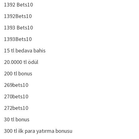
1392 Bets10
1392Bets10
1393 Bets10
1393Bets10
15 tl bedava bahis
20.0000 tl ödül
200 tl bonus
269bets10
270bets10
272bets10
30 tl bonus
300 tl ilk para yatırma bonusu