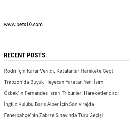
www.bets10.com
RECENT POSTS
Rodri İçin Karar Verildi, Katalanlar Harekete Geçti
Trabzon’da Büyük Heyecan Yaratan Yeni İsim
Özbek’in Fernandes Israrı Tribünleri Hareketlendirdi
İngiliz Kulübü Barış Alper İçin Son Virajda
Fenerbahçe’nin Zabrze Sınavında Turu Geçişi