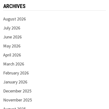
ARCHIVES
August 2026
July 2026
June 2026
May 2026
April 2026
March 2026
February 2026
January 2026
December 2025
November 2025
August 2025