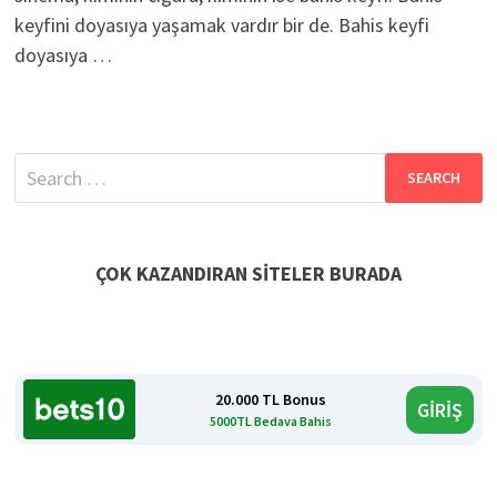
keyfini doyasıya yaşamak vardır bir de. Bahis keyfi
doyasıya …
Search
for:
ÇOK KAZANDIRAN SİTELER BURADA
20.000 TL Bonus
GİRİŞ
5000TL Bedava Bahis