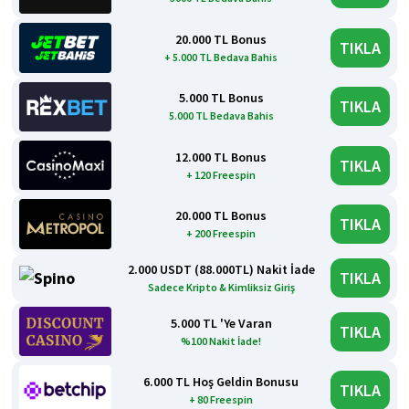
20.000 TL Bonus
TIKLA
+ 5.000 TL Bedava Bahis
5.000 TL Bonus
TIKLA
5.000 TL Bedava Bahis
12.000 TL Bonus
TIKLA
+ 120 Freespin
20.000 TL Bonus
TIKLA
+ 200 Freespin
2.000 USDT (88.000TL) Nakit İade
TIKLA
Sadece Kripto & Kimliksiz Giriş
5.000 TL 'Ye Varan
TIKLA
%100 Nakit İade!
6.000 TL Hoş Geldin Bonusu
TIKLA
+ 80 Freespin