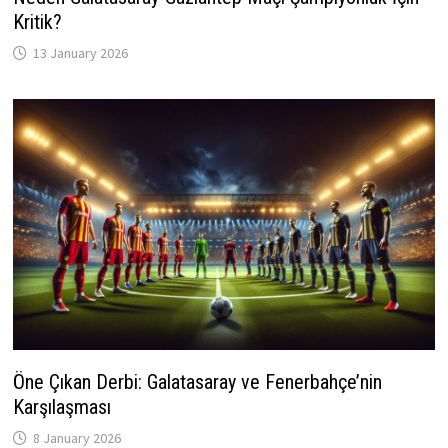
Kritik?
13 January 2026
Öne Çıkan Derbi: Galatasaray ve Fenerbahçe’nin
Karşılaşması
8 January 2026