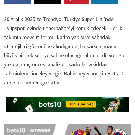
20 Aralık 2025’te Trendyol Türkiye Süper Ligi’nde
Eyüpspor, evinde Fenerbahçe’yi konuk edecek. Her iki
takımın mevcut formu, kadro yapısı ve sahadaki
stratejileri göz önüne alındığında, bu karşılaşmanın
büyük bir çekişmeye sahne olacağı tahmin ediliyor. Bu
yazıda, maç öncesi analizler, kadrolar ve iddaa
tahminlerini inceleyeceğiz. Bahis heyecanı için Bets10
adresine hemen göz atın.