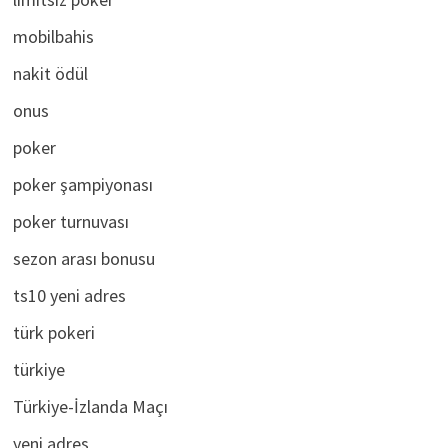
mobilbahis
nakit ödül
onus
poker
poker şampiyonası
poker turnuvası
sezon arası bonusu
ts10 yeni adres
türk pokeri
türkiye
Türkiye-İzlanda Maçı
yeni adres