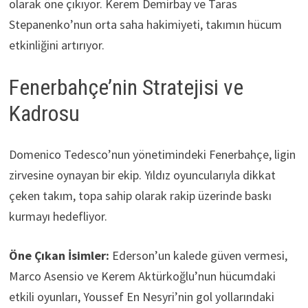
olarak öne çıkıyor. Kerem Demirbay ve Taras
Stepanenko’nun orta saha hakimiyeti, takımın hücum
etkinliğini artırıyor.
Fenerbahçe’nin Stratejisi ve
Kadrosu
Domenico Tedesco’nun yönetimindeki Fenerbahçe, ligin
zirvesine oynayan bir ekip. Yıldız oyuncularıyla dikkat
çeken takım, topa sahip olarak rakip üzerinde baskı
kurmayı hedefliyor.
Öne Çıkan İsimler:
Ederson’un kalede güven vermesi,
Marco Asensio ve Kerem Aktürkoğlu’nun hücumdaki
etkili oyunları, Youssef En Nesyri’nin gol yollarındaki