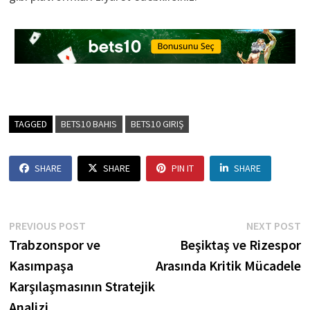
TAGGED
BETS10 BAHIS
BETS10 GIRIŞ
SHARE
SHARE
PIN IT
SHARE
Post
Previous
N
PREVIOUS POST
NEXT POST
post:
p
Trabzonspor ve
Beşiktaş ve Rizespor
navigation
Kasımpaşa
Arasında Kritik Mücadele
Karşılaşmasının Stratejik
Analizi