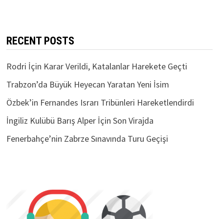
RECENT POSTS
Rodri İçin Karar Verildi, Katalanlar Harekete Geçti
Trabzon’da Büyük Heyecan Yaratan Yeni İsim
Özbek’in Fernandes Israrı Tribünleri Hareketlendirdi
İngiliz Kulübü Barış Alper İçin Son Virajda
Fenerbahçe’nin Zabrze Sınavında Turu Geçişi