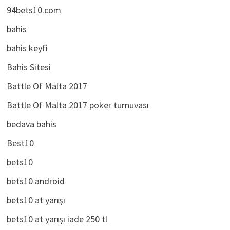
94bets10.com
bahis
bahis keyfi
Bahis Sitesi
Battle Of Malta 2017
Battle Of Malta 2017 poker turnuvası
bedava bahis
Best10
bets10
bets10 android
bets10 at yarışı
bets10 at yarışı iade 250 tl