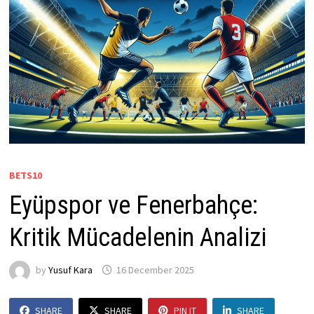
BETS10
Eyüpspor ve Fenerbahçe:
Kritik Mücadelenin Analizi
by
Yusuf Kara
16 December 2025
SHARE
SHARE
PIN IT
SHARE