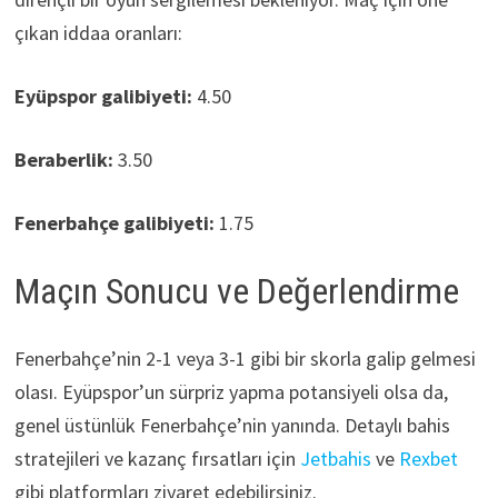
çıkan iddaa oranları:
Eyüpspor galibiyeti:
4.50
Beraberlik:
3.50
Fenerbahçe galibiyeti:
1.75
Maçın Sonucu ve Değerlendirme
Fenerbahçe’nin 2-1 veya 3-1 gibi bir skorla galip gelmesi
olası. Eyüpspor’un sürpriz yapma potansiyeli olsa da,
genel üstünlük Fenerbahçe’nin yanında. Detaylı bahis
stratejileri ve kazanç fırsatları için
Jetbahis
ve
Rexbet
gibi platformları ziyaret edebilirsiniz.