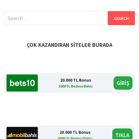
Search
for:
ÇOK KAZANDIRAN SİTELER BURADA
20.000 TL Bonus
GİRİŞ
5000TL Bedava Bahis
20.000 TL Bonus
TIKLA
3000 TL Bedava Bahis