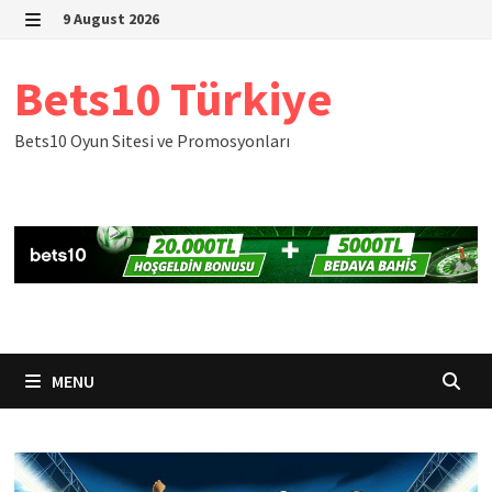
Skip
9 August 2026
to
MENU
content
Bets10 Türkiye
Bets10 Oyun Sitesi ve Promosyonları
MENU