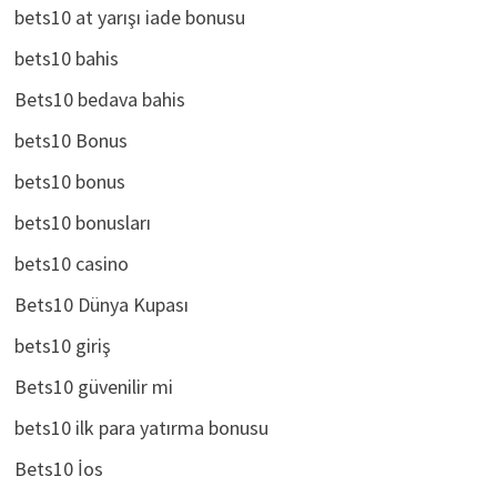
bets10 at yarışı iade bonusu
bets10 bahis
Bets10 bedava bahis
bets10 Bonus
bets10 bonus
bets10 bonusları
bets10 casino
Bets10 Dünya Kupası
bets10 giriş
Bets10 güvenilir mi
bets10 ilk para yatırma bonusu
Bets10 İos