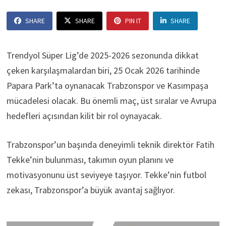
SHARE
SHARE
PIN IT
SHARE
Trendyol Süper Lig’de 2025-2026 sezonunda dikkat
çeken karşılaşmalardan biri, 25 Ocak 2026 tarihinde
Papara Park’ta oynanacak Trabzonspor ve Kasımpaşa
mücadelesi olacak. Bu önemli maç, üst sıralar ve Avrupa
hedefleri açısından kilit bir rol oynayacak.
Trabzonspor’un başında deneyimli teknik direktör Fatih
Tekke’nin bulunması, takımın oyun planını ve
motivasyonunu üst seviyeye taşıyor. Tekke’nin futbol
zekası, Trabzonspor’a büyük avantaj sağlıyor.