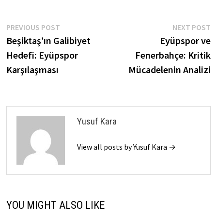
Post
Previous
N
PREVIOUS POST
NEXT POST
post:
p
Beşiktaş’ın Galibiyet
Eyüpspor ve
navigation
Hedefi: Eyüpspor
Fenerbahçe: Kritik
Karşılaşması
Mücadelenin Analizi
Yusuf Kara
View all posts by Yusuf Kara →
YOU MIGHT ALSO LIKE