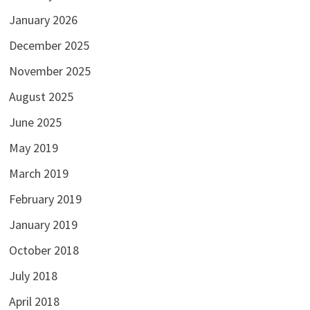
February 2026
January 2026
December 2025
November 2025
August 2025
June 2025
May 2019
March 2019
February 2019
January 2019
October 2018
July 2018