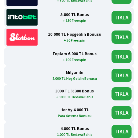
+ 500 TL Bedava Bahis
5.000 TL Bonus
TIKLA
+ 150 Freespin
10.000 TL Hoşgeldin Bonusu
TIKLA
+ 50 Freespin
Toplam 6.000 TL Bonus
TIKLA
+ 100 Freespin
Milyar ile
TIKLA
8.000 TL Hoş Geldin Bonusu
3000 TL %300 Bonus
TIKLA
+ 3000 TL Bedava Bahis
Her Ay 4.000 TL
TIKLA
Para Yatırma Bonusu
4.000 TL Bonus
TIKLA