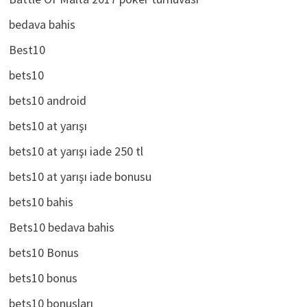
Battle Of Malta 2017 poker turnuvası
bedava bahis
Best10
bets10
bets10 android
bets10 at yarışı
bets10 at yarışı iade 250 tl
bets10 at yarışı iade bonusu
bets10 bahis
Bets10 bedava bahis
bets10 Bonus
bets10 bonus