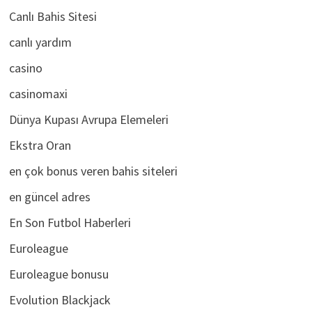
Canlı Bahis Nasıl Oynanır
Canlı Bahis Sitesi
canlı yardım
casino
casinomaxi
Dünya Kupası Avrupa Elemeleri
Ekstra Oran
en çok bonus veren bahis siteleri
en güncel adres
En Son Futbol Haberleri
Euroleague
Euroleague bonusu