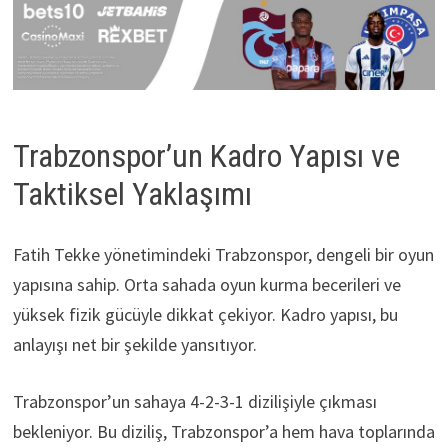
Trabzonspor’un Kadro Yapısı ve
Taktiksel Yaklaşımı
Fatih Tekke yönetimindeki Trabzonspor, dengeli bir oyun
yapısına sahip. Orta sahada oyun kurma becerileri ve
yüksek fizik gücüyle dikkat çekiyor. Kadro yapısı, bu
anlayışı net bir şekilde yansıtıyor.
Trabzonspor’un sahaya 4-2-3-1 dizilişiyle çıkması
bekleniyor. Bu diziliş, Trabzonspor’a hem hava toplarında