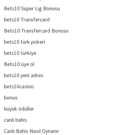
Bets10 Süper Lig
Bets10 Süper Lig Bonusu
bets10 Transfercard
Bets10 Transfercard Bonusu
bets10 türk pokeri
bets10 türkiye
Bets10 üye ol
bets10 yeni adres
bets10casino
bonus
büyük ödüller
canlı bahis