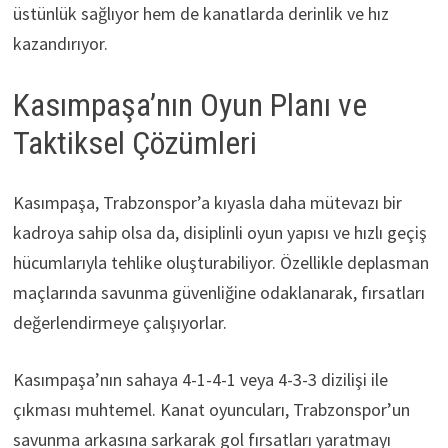
üstünlük sağlıyor hem de kanatlarda derinlik ve hız
kazandırıyor.
Kasımpaşa’nın Oyun Planı ve
Taktiksel Çözümleri
Kasımpaşa, Trabzonspor’a kıyasla daha mütevazı bir
kadroya sahip olsa da, disiplinli oyun yapısı ve hızlı geçiş
hücumlarıyla tehlike oluşturabiliyor. Özellikle deplasman
maçlarında savunma güvenliğine odaklanarak, fırsatları
değerlendirmeye çalışıyorlar.
Kasımpaşa’nın sahaya 4-1-4-1 veya 4-3-3 dizilişi ile
çıkması muhtemel. Kanat oyuncuları, Trabzonspor’un
savunma arkasına sarkarak gol fırsatları yaratmayı