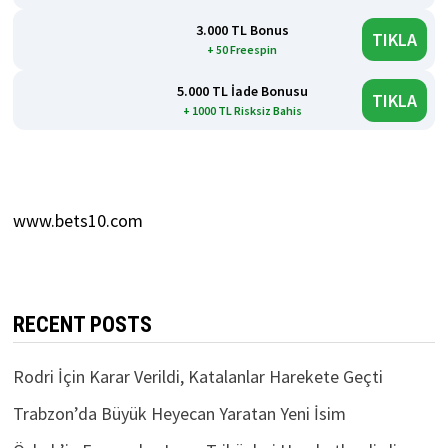
1.000 TL Bedava Bahis
3.000 TL Bonus
TIKLA
+ 50 Freespin
5.000 TL İade Bonusu
TIKLA
+ 1000 TL Risksiz Bahis
www.bets10.com
RECENT POSTS
Rodri İçin Karar Verildi, Katalanlar Harekete Geçti
Trabzon’da Büyük Heyecan Yaratan Yeni İsim