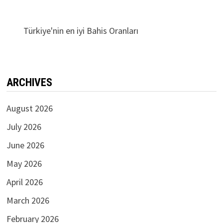
Türkiye'nin en iyi Bahis Oranları
ARCHIVES
August 2026
July 2026
June 2026
May 2026
April 2026
March 2026