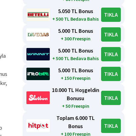
5.050 TL Bonus
TIKLA
+ 500 TL Bedava Bahis
5.000 TL Bonus
TIKLA
+ 300 Freespin
5.000 TL Bonus
TIKLA
yla
+ 500 TL Bedava Bahis
5.000 TL Bonus
TIKLA
unus
+ 150 Freespin
kır,
10.000 TL Hoşgeldin
TIKLA
Bonusu
+ 50 Freespin
Toplam 6.000 TL
TIKLA
Bonus
o
+ 100 Freespin