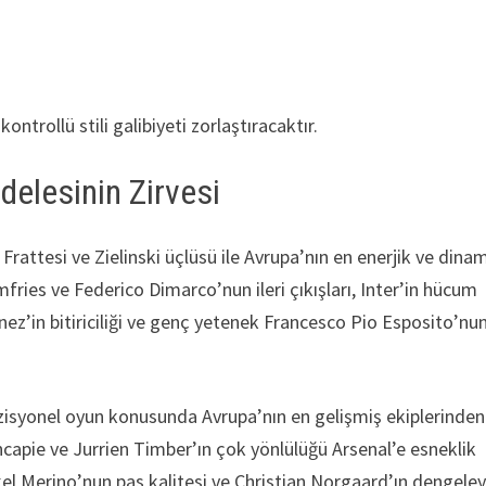
ntrollü stili galibiyeti zorlaştıracaktır.
delesinin Zirvesi
Frattesi ve Zielinski üçlüsü ile Avrupa’nın en enerjik ve dina
fries ve Federico Dimarco’nun ileri çıkışları, Inter’in hücum
ez’in bitiriciliği ve genç yetenek Francesco Pio Esposito’nu
zisyonel oyun konusunda Avrupa’nın en gelişmiş ekiplerinden 
incapie ve Jurrien Timber’ın çok yönlülüğü Arsenal’e esneklik
kel Merino’nun pas kalitesi ve Christian Norgaard’ın dengeley