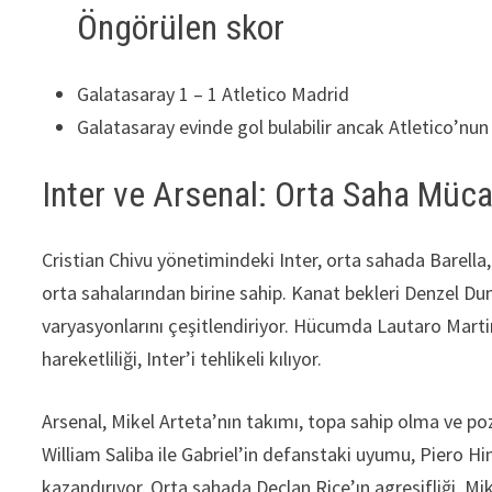
Öngörülen skor
Galatasaray 1 – 1 Atletico Madrid
Galatasaray evinde gol bulabilir ancak Atletico’nun ko
Inter ve Arsenal: Orta Saha Müca
Cristian Chivu yönetimindeki Inter, orta sahada Barella, 
orta sahalarından birine sahip. Kanat bekleri Denzel Dum
varyasyonlarını çeşitlendiriyor. Hücumda Lautaro Martin
hareketliliği, Inter’i tehlikeli kılıyor.
Arsenal, Mikel Arteta’nın takımı, topa sahip olma ve po
William Saliba ile Gabriel’in defanstaki uyumu, Piero H
kazandırıyor. Orta sahada Declan Rice’ın agresifliği, Mi