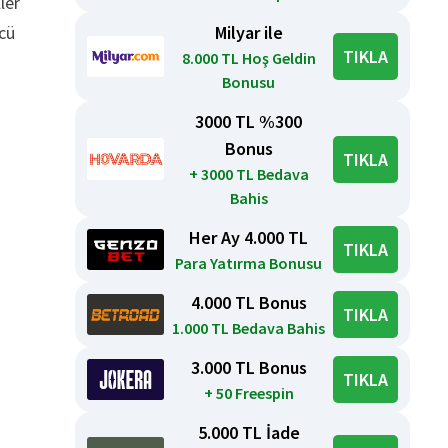
ler
Milyar ile
ücü
TIKLA
8.000 TL Hoş Geldin
Bonusu
3000 TL %300
Bonus
TIKLA
+ 3000 TL Bedava
Bahis
Her Ay 4.000 TL
TIKLA
Para Yatırma Bonusu
4.000 TL Bonus
TIKLA
k
1.000 TL Bedava Bahis
3.000 TL Bonus
TIKLA
+ 50 Freespin
5.000 TL İade