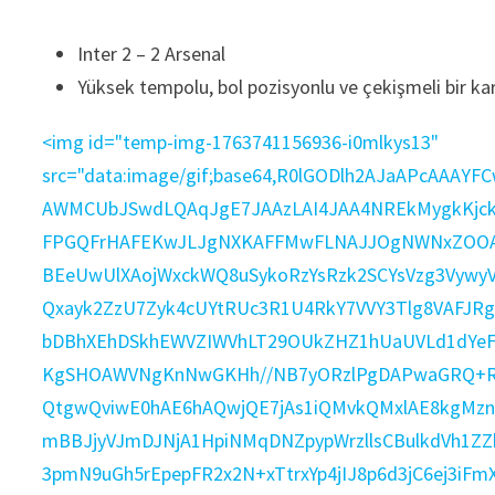
Inter 2 – 2 Arsenal
Yüksek tempolu, bol pozisyonlu ve çekişmeli bir ka
<img id="temp-img-1763741156936-i0mlkys13"
src="data:image/gif;base64,R0lGODlh2AJaAPcAA
AWMCUbJSwdLQAqJgE7JAAzLAI4JAA4NREkMygkKjck
FPGQFrHAFEKwJLJgNXKAFFMwFLNAJJOgNWNxZOO
BEeUwUlXAojWxckWQ8uSykoRzYsRzk2SCYsVzg3Vy
Qxayk2ZzU7Zyk4cUYtRUc3R1U4RkY7VVY3Tlg8VAFJR
bDBhXEhDSkhEWVZIWVhLT29OUkZHZ1hUaUVLd1dYeF
KgSHOAWVNgKnNwGKHh//NB7yORzlPgDAPwaGRQ+
QtgwQviwE0hAE6hAQwjQE7jAs1iQMvkQMxlAE8kgM
mBBJjyVJmDJNjA1HpiNMqDNZpypWrzllsCBulkdVh1ZZh
3pmN9uGh5rEpepFR2x2N+xTtrxYp4jIJ8p6d3jC6ej3iF