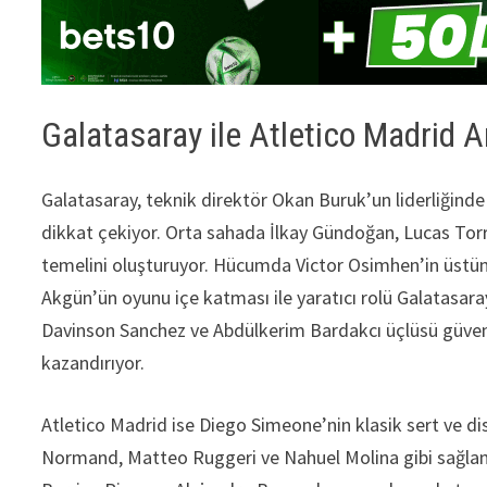
Galatasaray ile Atletico Madrid 
Galatasaray, teknik direktör Okan Buruk’un liderliğinde
dikkat çekiyor. Orta sahada İlkay Gündoğan, Lucas To
temelini oluşturuyor. Hücumda Victor Osimhen’in üstün fi
Akgün’ün oyunu içe katması ile yaratıcı rolü Galatasaray
Davinson Sanchez ve Abdülkerim Bardakcı üçlüsü güven v
kazandırıyor.
Atletico Madrid ise Diego Simeone’nin klasik sert ve dis
Normand, Matteo Ruggeri ve Nahuel Molina gibi sağlam 