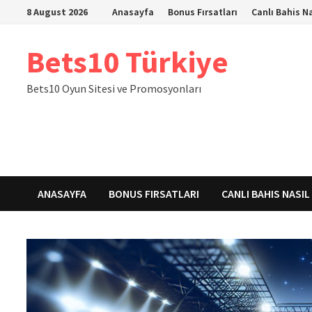
Skip
8 August 2026
Anasayfa
Bonus Fırsatları
Canlı Bahis N
to
content
Bets10 Türkiye
Bets10 Oyun Sitesi ve Promosyonları
ANASAYFA
BONUS FIRSATLARI
CANLI BAHIS NASI