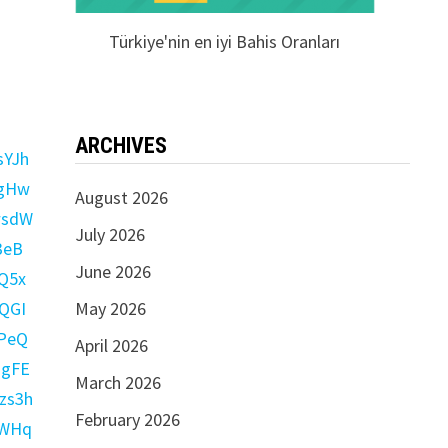
Türkiye'nin en iyi Bahis Oranları
ARCHIVES
sYJh
AgHw
August 2026
wsdW
July 2026
3eB
June 2026
Q5x
May 2026
QGI
PeQ
April 2026
ggFE
March 2026
zs3h
February 2026
YWHq