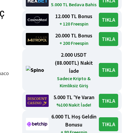
TIKLA
5.000 TL Bedava Bahis
aç
12.000 TL Bonus
TIKLA
+ 120 Freespin
20.000 TL Bonus
TIKLA
+ 200 Freespin
2.000 USDT
(88.000TL) Nakit
TIKLA
İade
onaco
Sadece Kripto &
Kimliksiz Giriş
5.000 TL 'Ye Varan
TIKLA
%100 Nakit İade!
6.000 TL Hoş Geldin
TIKLA
Bonusu
+ 80 Freespin