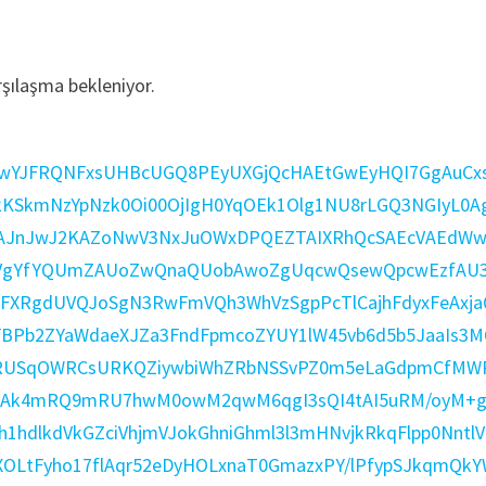
rşılaşma bekleniyor.
AYFCwYJFRQNFxsUHBcUGQ8PEyUXGjQcHAEtGwEyHQI7GgAuCx
KSkmNzYpNzk0Oi00OjIgH0YqOEk1Olg1NU8rLGQ3NGIyL0
AJnJwJ2KAZoNwV3NxJuOWxDPQEZTAIXRhQcSAEcVAEdW
wyVgYfYQUmZAUoZwQnaQUobAwoZgUqcwQsewQpcwEzfAU
gFXRgdUVQJoSgN3RwFmVQh3WhVzSgpPcTlCajhFdyxFeAxja
BPb2ZYaWdaeXJZa3FndFpmcoZYUY1lW45vb6d5b5JaaIs3M
RUSqOWRCsURKQZiywbiWhZRbNSSvPZ0m5eLaGdpmCfMW
znAk4mRQ9mRU7hwM0owM2qwM6qgI3sQI4tAI5uRM/oyM+
1hdlkdVkGZciVhjmVJokGhniGhml3l3mHNvjkRkqFlpp0NntlV
mXOLtFyho17flAqr52eDyHOLxnaT0GmazxPY/lPfypSJkqmQk