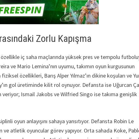
Arasındaki Zorlu Kapışma
 özellikle iç saha maçlarında yüksek pres ve tempolu futbolu
rreira ve Mario Lemina’nın uyumu, takımın oyun kurgusunun
ziksel özellikleri, Barış Alper Yılmaz’ın dikine koşuları ve Y
’ın gol üretiminde kilit rol oynuyor. Defansta ise Uğurcan Ça
eriyor; Ismail Jakobs ve Wilfried Singo ise takıma genişlik
iplinli oyun anlayışını sahaya yansıtıyor. Defansta Robin Le
ve atletik oyuncular görev yapıyor. Orta sahada Koke, Pabl