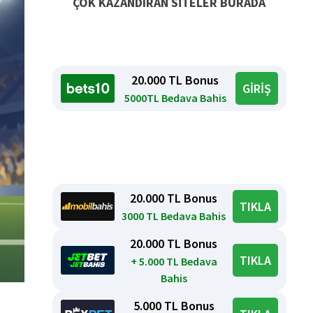
ÇOK KAZANDIRAN SİTELER BURADA
20.000 TL Bonus
GİRİŞ
5000TL Bedava Bahis
20.000 TL Bonus
TIKLA
3000 TL Bedava Bahis
20.000 TL Bonus
TIKLA
+ 5.000 TL Bedava
Bahis
5.000 TL Bonus