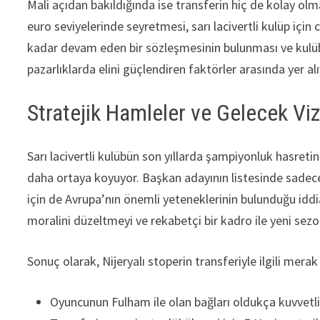
Mali açıdan bakıldığında ise transferin hiç de kolay o
euro seviyelerinde seyretmesi, sarı lacivertli kulüp için c
kadar devam eden bir sözleşmesinin bulunması ve kulübü
pazarlıklarda elini güçlendiren faktörler arasında yer alı
Stratejik Hamleler ve Gelecek Vi
Sarı lacivertli kulübün son yıllarda şampiyonluk hasreti
daha ortaya koyuyor. Başkan adayının listesinde sadece 
için de Avrupa’nın önemli yeteneklerinin bulunduğu iddi
moralini düzeltmeyi ve rekabetçi bir kadro ile yeni sez
Sonuç olarak, Nijeryalı stoperin transferiyle ilgili merak
Oyuncunun Fulham ile olan bağları oldukça kuvvetl