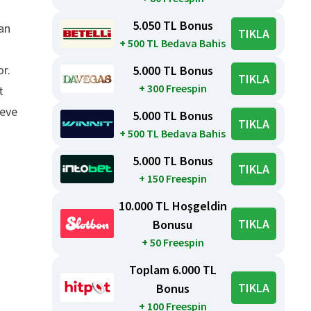
5.050 TL Bonus
yan
TIKLA
+ 500 TL Bedava Bahis
or.
5.000 TL Bonus
TIKLA
+ 300 Freespin
t
reve
5.000 TL Bonus
TIKLA
+ 500 TL Bedava Bahis
.
5.000 TL Bonus
TIKLA
+ 150 Freespin
10.000 TL Hoşgeldin
TIKLA
Bonusu
+ 50 Freespin
Toplam 6.000 TL
TIKLA
Bonus
+ 100 Freespin