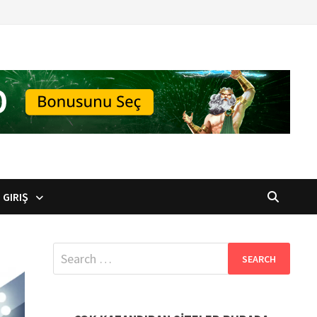
GIRIŞ
Search
for: