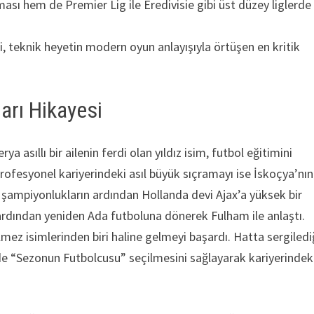
sı hem de Premier Lig ile Eredivisie gibi üst düzey liglerde
 teknik heyetin modern oyun anlayışıyla örtüşen en kritik
şarı Hikayesi
a asıllı bir ailenin ferdi olan yıldız isim, futbol eğitimini
rofesyonel kariyerindeki asıl büyük sıçramayı ise İskoçya’nı
 şampiyonlukların ardından Hollanda devi Ajax’a yüksek bir
 ardından yeniden Ada futboluna dönerek Fulham ile anlaştı.
z isimlerinden biri haline gelmeyi başardı. Hatta sergiledi
e “Sezonun Futbolcusu” seçilmesini sağlayarak kariyerindek