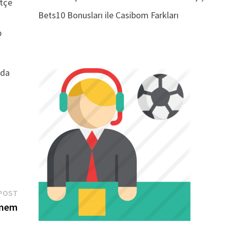
ütçe
Bets10 Bonusları ile Casibom Farkları
p
nda
Next
POST
post:
önem