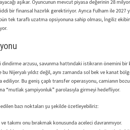
lmayacağı aşikar. Oyuncunun mevcut piyasa değerinin 28 milyo
iddi bir finansal hazırlık gerektiriyor. Ayrıca Fulham ile 2027 y
n tek taraflı uzatma opsiyonuna sahip olması, İngiliz ekibi
yor.
zyonu
ni dindirme arzusu, savunma hattındaki istikrarın önemini bir
bu Nijeryalı yıldız değil, aynı zamanda sol bek ve kanat bölg
a ediliyor. Bu geniş çaplı transfer operasyonu, camianın bozu
ona “mutlak şampiyonluk” parolasıyla girmeyi hedefliyor.
 edilen bazı noktaları şu şekilde özetleyebiliriz:
i ve takımı onu bırakmak konusunda aceleci davranmıyor.