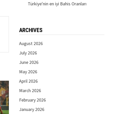
Türkiye'nin en iyi Bahis Oranları
ARCHIVES
August 2026
July 2026
June 2026
May 2026
April 2026
March 2026
February 2026
January 2026