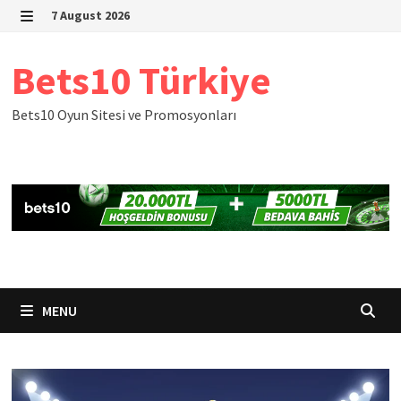
Skip
7 August 2026
to
MENU
content
Bets10 Türkiye
Bets10 Oyun Sitesi ve Promosyonları
MENU