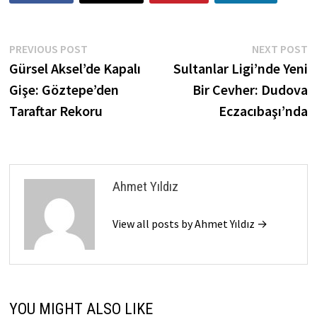
Post
Previous
N
PREVIOUS POST
NEXT POST
post:
p
Gürsel Aksel’de Kapalı
Sultanlar Ligi’nde Yeni
navigation
Gişe: Göztepe’den
Bir Cevher: Dudova
Taraftar Rekoru
Eczacıbaşı’nda
Ahmet Yıldız
View all posts by Ahmet Yıldız →
YOU MIGHT ALSO LIKE